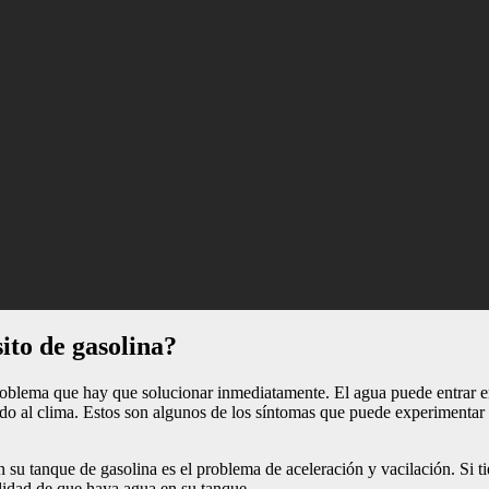
sito de gasolina?
roblema que hay que solucionar inmediatamente. El agua puede entrar en 
do al clima. Estos son algunos de los síntomas que puede experimenta
su tanque de gasolina es el problema de aceleración y vacilación. Si t
ilidad de que haya agua en su tanque.