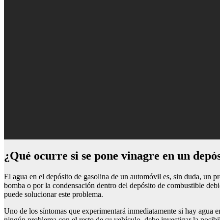
¿qué ocurre si se pone vinagre en un depó
El agua en el depósito de gasolina de un automóvil es, sin duda, un p
bomba o por la condensación dentro del depósito de combustible debi
puede solucionar este problema.
Uno de los síntomas que experimentará inmediatamente si hay agua en 
ningún problema con el resto de su vehículo, debe investigar la posib