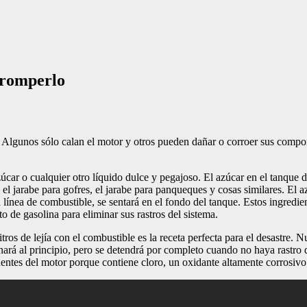
a romperlo
o. Algunos sólo calan el motor y otros pueden dañar o corroer sus comp
azúcar o cualquier otro líquido dulce y pegajoso. El azúcar en el tanque 
 el jarabe para gofres, el jarabe para panqueques y cosas similares. El a
 la línea de combustible, se sentará en el fondo del tanque. Estos ingre
to de gasolina para eliminar sus rastros del sistema.
tros de lejía con el combustible es la receta perfecta para el desastre.
onará al principio, pero se detendrá por completo cuando no haya rastro 
entes del motor porque contiene cloro, un oxidante altamente corrosivo