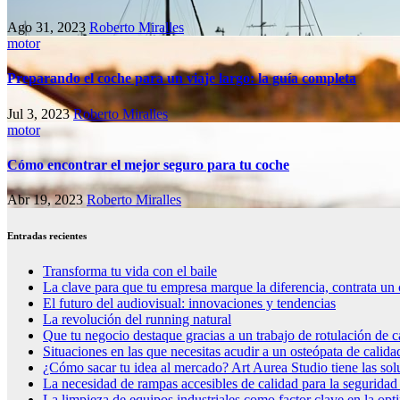
Ago 31, 2023
Roberto Miralles
motor
Preparando el coche para un viaje largo: la guía completa
Jul 3, 2023
Roberto Miralles
motor
Cómo encontrar el mejor seguro para tu coche
Abr 19, 2023
Roberto Miralles
Entradas recientes
Transforma tu vida con el baile
La clave para que tu empresa marque la diferencia, contrata un 
El futuro del audiovisual: innovaciones y tendencias
La revolución del running natural
Que tu negocio destaque gracias a un trabajo de rotulación de c
Situaciones en las que necesitas acudir a un osteópata de calida
¿Cómo sacar tu idea al mercado? Art Aurea Studio tiene las so
La necesidad de rampas accesibles de calidad para la seguridad
La limpieza de equipos industriales como factor clave en la op