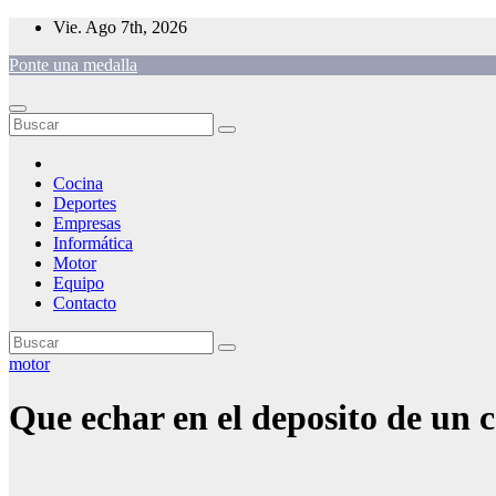
Saltar
Vie. Ago 7th, 2026
al
Ponte una medalla
contenido
Cocina
Deportes
Empresas
Informática
Motor
Equipo
Contacto
motor
Que echar en el deposito de un 