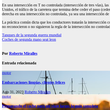
En una intersección en T no controlada (intersección de tres vías), l
Unidos, el tráfico de la carretera que termina debe ceder el paso (ceder
derecha en una intersección no controlada, ya sea una intersección de 
La práctica común dicta que los conductores tratarán la intersección c
no reconocieron o no siguieron la regla de la intersección no controla
Navegación
Tanques de la segunda guerra mundial
Coches de segunda mano seat leon
de
entradas
Por
Roberto Miralles
Entrada relacionada
motor
Embarcaciones limpias, clientes felices
Ago 31, 2023
Roberto Miralles
motor
Preparando el coche para un viaje largo: la guía completa