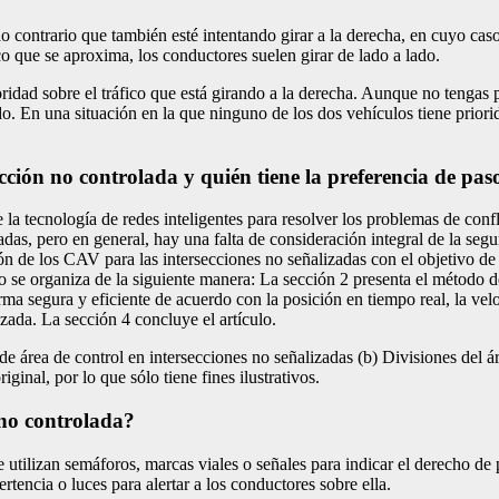
o contrario que también esté intentando girar a la derecha, en cuyo caso
ico que se aproxima, los conductores suelen girar de lado a lado.
rioridad sobre el tráfico que está girando a la derecha. Aunque no tengas 
do. En una situación en la que ninguno de los dos vehículos tiene priorid
cción no controlada y quién tiene la preferencia de pas
e la tecnología de redes inteligentes para resolver los problemas de conf
s, pero en general, hay una falta de consideración integral de la segur
e los CAV para las intersecciones no señalizadas con el objetivo de mej
jo se organiza de la siguiente manera: La sección 2 presenta el método d
a segura y eficiente de acuerdo con la posición en tiempo real, la veloc
ada. La sección 4 concluye el artículo.
 de área de control en intersecciones no señalizadas (b) Divisiones del
ginal, por lo que sólo tiene fines ilustrativos.
 no controlada?
 utilizan semáforos, marcas viales o señales para indicar el derecho de 
rtencia o luces para alertar a los conductores sobre ella.