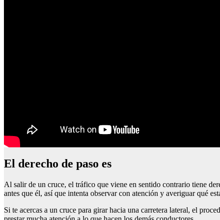
El derecho de paso es
Al salir de un cruce, el tráfico que viene en sentido contrario tiene d
antes que él, así que intenta observar con atención y averiguar qué es
Si te acercas a un cruce para girar hacia una carretera lateral, el proc
prestar mucha atención a lo que hacen los demás conductores.