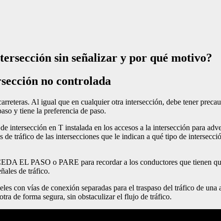
intersección sin señalizar y por qué motivo?
ersección no controlada
arreteras. Al igual que en cualquier otra intersección, debe tener precauc
 paso y tiene la preferencia de paso.
e intersección en T instalada en los accesos a la intersección para adver
les de tráfico de las intersecciones que le indican a qué tipo de interse
 CEDA EL PASO o PARE para recordar a los conductores que tienen que ce
ñales de tráfico.
eles con vías de conexión separadas para el traspaso del tráfico de una 
tra de forma segura, sin obstaculizar el flujo de tráfico.