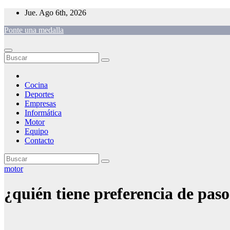
Saltar
Jue. Ago 6th, 2026
al
Ponte una medalla
contenido
Cocina
Deportes
Empresas
Informática
Motor
Equipo
Contacto
motor
¿quién tiene preferencia de paso