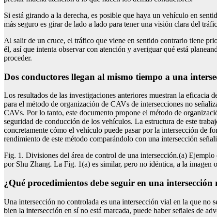
Si está girando a la derecha, es posible que haya un vehículo en sentid
más seguro es girar de lado a lado para tener una visión clara del tráf
Al salir de un cruce, el tráfico que viene en sentido contrario tiene p
él, así que intenta observar con atención y averiguar qué está planean
proceder.
Dos conductores llegan al mismo tiempo a una interse
Los resultados de las investigaciones anteriores muestran la eficacia d
para el método de organización de CAVs de intersecciones no señalizada
CAVs. Por lo tanto, este documento propone el método de organización d
seguridad de conducción de los vehículos. La estructura de este traba
concretamente cómo el vehículo puede pasar por la intersección de form
rendimiento de este método comparándolo con una intersección señaliz
Fig. 1. Divisiones del área de control de una intersección.(a) Ejemplo
por Shu Zhang. La Fig. 1(a) es similar, pero no idéntica, a la imagen ori
¿qué procedimientos debe seguir en una intersección
Una intersección no controlada es una intersección vial en la que no se
bien la intersección en sí no está marcada, puede haber señales de adve