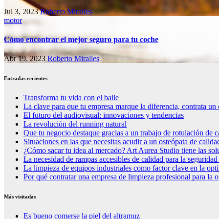
Jul 3, 2023
Roberto Miralles
motor
Cómo encontrar el mejor seguro para tu coche
Abr 19, 2023
Roberto Miralles
Entradas recientes
Transforma tu vida con el baile
La clave para que tu empresa marque la diferencia, contrata un 
El futuro del audiovisual: innovaciones y tendencias
La revolución del running natural
Que tu negocio destaque gracias a un trabajo de rotulación de c
Situaciones en las que necesitas acudir a un osteópata de calida
¿Cómo sacar tu idea al mercado? Art Aurea Studio tiene las so
La necesidad de rampas accesibles de calidad para la seguridad
La limpieza de equipos industriales como factor clave en la op
Por qué contratar una empresa de limpieza profesional para la o
Más visitadas
Es bueno comerse la piel del altramuz