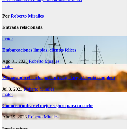
de
entradas
Por
Roberto Miralles
Entrada relacionada
motor
Embarcaciones limpias, clientes felices
Ago 31, 2023
Roberto Miralles
motor
Preparando el coche para un viaje largo: la guía completa
Jul 3, 2023
Roberto Miralles
motor
Cómo encontrar el mejor seguro para tu coche
Abr 19, 2023
Roberto Miralles
Entradas recientes