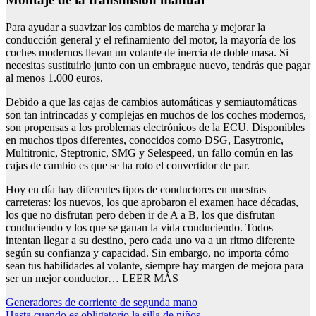
Para ayudar a suavizar los cambios de marcha y mejorar la
conducción general y el refinamiento del motor, la mayoría de los
coches modernos llevan un volante de inercia de doble masa. Si
necesitas sustituirlo junto con un embrague nuevo, tendrás que pagar
al menos 1.000 euros.
Debido a que las cajas de cambios automáticas y semiautomáticas
son tan intrincadas y complejas en muchos de los coches modernos,
son propensas a los problemas electrónicos de la ECU. Disponibles
en muchos tipos diferentes, conocidos como DSG, Easytronic,
Multitronic, Steptronic, SMG y Selespeed, un fallo común en las
cajas de cambio es que se ha roto el convertidor de par.
Hoy en día hay diferentes tipos de conductores en nuestras
carreteras: los nuevos, los que aprobaron el examen hace décadas,
los que no disfrutan pero deben ir de A a B, los que disfrutan
conduciendo y los que se ganan la vida conduciendo. Todos
intentan llegar a su destino, pero cada uno va a un ritmo diferente
según su confianza y capacidad. Sin embargo, no importa cómo
sean tus habilidades al volante, siempre hay margen de mejora para
ser un mejor conductor… LEER MÁS
Navegación
Generadores de corriente de segunda mano
Hasta cuando es obligatorio la silla de niños