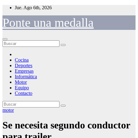
Saltar
Jue. Ago 6th, 2026
al
contenido
Ponte una medalla
Cocina
Deportes
Empresas
Informática
Motor
Equipo
Contacto
motor
Se necesita segundo conductor
para trailer