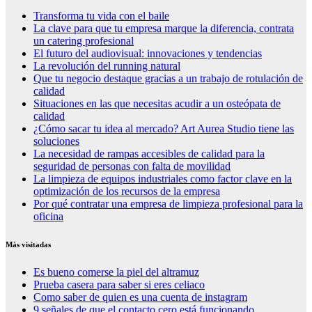
Transforma tu vida con el baile
La clave para que tu empresa marque la diferencia, contrata
un catering profesional
El futuro del audiovisual: innovaciones y tendencias
La revolución del running natural
Que tu negocio destaque gracias a un trabajo de rotulación de
calidad
Situaciones en las que necesitas acudir a un osteópata de
calidad
¿Cómo sacar tu idea al mercado? Art Aurea Studio tiene las
soluciones
La necesidad de rampas accesibles de calidad para la
seguridad de personas con falta de movilidad
La limpieza de equipos industriales como factor clave en la
optimización de los recursos de la empresa
Por qué contratar una empresa de limpieza profesional para la
oficina
Más visitadas
Es bueno comerse la piel del altramuz
Prueba casera para saber si eres celiaco
Como saber de quien es una cuenta de instagram
9 señales de que el contacto cero está funcionando