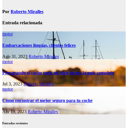
entradas
Por
Roberto Miralles
Entrada relacionada
motor
Embarcaciones limpias, clientes felices
Ago 31, 2023
Roberto Miralles
motor
Preparando el coche para un viaje largo: la guía completa
Jul 3, 2023
Roberto Miralles
motor
Cómo encontrar el mejor seguro para tu coche
Abr 19, 2023
Roberto Miralles
Entradas recientes