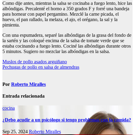
Como dije antes, mientras la salsa se cocinaba a fuego lento, hice las
albóndigas. Precalenté el horno a 350 grados F y forré una bandeja
para hornear con papel pergamino. Mezclé la carne picada, el
huevo, el pan rallado, la melaza, el ajo, el orégano, la sal y la
pimienta.
Con una espumadera, separé las albóndigas de la grasa del fondo de
la sartén y las coloqué encima de la salsa de tomate verde que se
estaba cocinando a fuego lento. Cociné las albóndigas durante otros
5 minutos. Sugiero no mezclar las albóndigas en la salsa.
Navegación
Muslos de pollo asados arguiñano
Pechugas de pollo en salsa de almendras
de
entradas
Por
Roberto Miralles
Entrada relacionada
cocina
¿Debo acudir a un psicólogo si tengo problemas con la comida?
Sep 25, 2024
Roberto Miralles