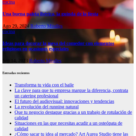
cocina
Una buena paleta ibérica, la guinda de la fiesta
Ago 29, 2024
Roberto Miralles
cocina
Ideas para decorar la mesa del comedor con elementos
religiosos en ocasiones especiales
Sep 14, 2023
Roberto Miralles
Entradas recientes
Transforma tu vida con el baile
La clave para que tu empresa marque la diferencia, contrata
un catering profesional
El futuro del audiovisual: innovaciones y tendencias
La revolución del running natural
Que tu negocio destaque gracias a un trabajo de rotulación de
calidad
Situaciones en las que necesitas acudir a un osteópata de
calidad
¿Cómo sacar tu idea al mercado? Art Aurea Studio tiene las