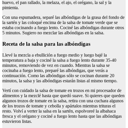
huevo, el pan rallado, la melaza, el ajo, el orégano, la sal y la
pimienta.
Con una espumadera, separé las albóndigas de la grasa del fondo de
la sartén y las coloqué encima de la salsa de tomate verde que se
estaba cocinando a fuego lento. Cociné las albóndigas durante otros
5 minutos. Sugiero no mezclar las albóndigas en la salsa.
Receta de la salsa para las albóndigas
Llevé la mezcla a ebullición a fuego medio y luego bajé la
temperatura a baja y cociné la salsa a fuego lento durante 35-40
minutos, removiendo de vez en cuando. Mientras la salsa se
cocinaba a fuego lento, preparé las albóndigas, que verás a
continuación. Como las albóndigas sólo se cocinan durante 20
minutos, la salsa y las albóndigas estarán listas al mismo tiempo.
Vertí con cuidado la salsa de tomate en trozos en mi procesador de
alimentos y la mezclé hasta que quedó suave. Si quieres que queden
algunos trozos de tomate en la salsa, retira con una cuchara algunos
de los trozos de tomate y cebolla y apártalos mientras trituras el
resto. Volví a verter la salsa en la sartén, espolvoreé la albahaca
fresca y el orégano y cociné a fuego lento hasta que las albóndigas
estuvieron listas.