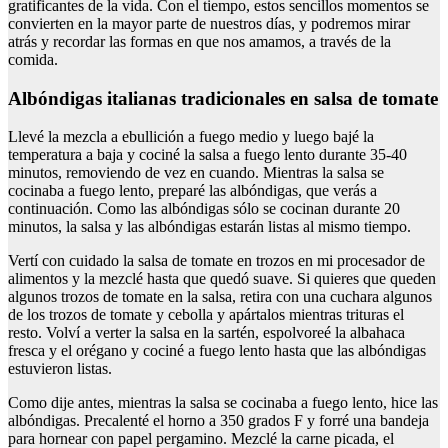
gratificantes de la vida. Con el tiempo, estos sencillos momentos se
convierten en la mayor parte de nuestros días, y podremos mirar
atrás y recordar las formas en que nos amamos, a través de la
comida.
Albóndigas italianas tradicionales en salsa de tomate
Llevé la mezcla a ebullición a fuego medio y luego bajé la
temperatura a baja y cociné la salsa a fuego lento durante 35-40
minutos, removiendo de vez en cuando. Mientras la salsa se
cocinaba a fuego lento, preparé las albóndigas, que verás a
continuación. Como las albóndigas sólo se cocinan durante 20
minutos, la salsa y las albóndigas estarán listas al mismo tiempo.
Vertí con cuidado la salsa de tomate en trozos en mi procesador de
alimentos y la mezclé hasta que quedó suave. Si quieres que queden
algunos trozos de tomate en la salsa, retira con una cuchara algunos
de los trozos de tomate y cebolla y apártalos mientras trituras el
resto. Volví a verter la salsa en la sartén, espolvoreé la albahaca
fresca y el orégano y cociné a fuego lento hasta que las albóndigas
estuvieron listas.
Como dije antes, mientras la salsa se cocinaba a fuego lento, hice las
albóndigas. Precalenté el horno a 350 grados F y forré una bandeja
para hornear con papel pergamino. Mezclé la carne picada, el