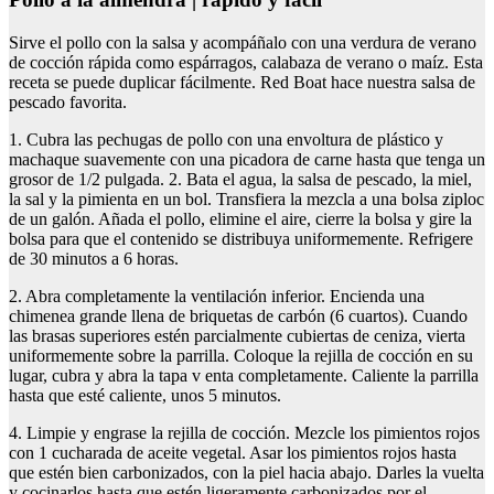
Sirve el pollo con la salsa y acompáñalo con una verdura de verano
de cocción rápida como espárragos, calabaza de verano o maíz. Esta
receta se puede duplicar fácilmente. Red Boat hace nuestra salsa de
pescado favorita.
1. Cubra las pechugas de pollo con una envoltura de plástico y
machaque suavemente con una picadora de carne hasta que tenga un
grosor de 1/2 pulgada. 2. Bata el agua, la salsa de pescado, la miel,
la sal y la pimienta en un bol. Transfiera la mezcla a una bolsa ziploc
de un galón. Añada el pollo, elimine el aire, cierre la bolsa y gire la
bolsa para que el contenido se distribuya uniformemente. Refrigere
de 30 minutos a 6 horas.
2. Abra completamente la ventilación inferior. Encienda una
chimenea grande llena de briquetas de carbón (6 cuartos). Cuando
las brasas superiores estén parcialmente cubiertas de ceniza, vierta
uniformemente sobre la parrilla. Coloque la rejilla de cocción en su
lugar, cubra y abra la tapa v enta completamente. Caliente la parrilla
hasta que esté caliente, unos 5 minutos.
4. Limpie y engrase la rejilla de cocción. Mezcle los pimientos rojos
con 1 cucharada de aceite vegetal. Asar los pimientos rojos hasta
que estén bien carbonizados, con la piel hacia abajo. Darles la vuelta
y cocinarlos hasta que estén ligeramente carbonizados por el