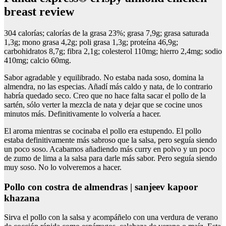
breast review
304 calorías; calorías de la grasa 23%; grasa 7,9g; grasa saturada
1,3g; mono grasa 4,2g; poli grasa 1,3g; proteína 46,9g;
carbohidratos 8,7g; fibra 2,1g; colesterol 110mg; hierro 2,4mg; sodio
410mg; calcio 60mg.
Sabor agradable y equilibrado. No estaba nada soso, domina la
almendra, no las especias. Añadí más caldo y nata, de lo contrario
habría quedado seco. Creo que no hace falta sacar el pollo de la
sartén, sólo verter la mezcla de nata y dejar que se cocine unos
minutos más. Definitivamente lo volvería a hacer.
El aroma mientras se cocinaba el pollo era estupendo. El pollo
estaba definitivamente más sabroso que la salsa, pero seguía siendo
un poco soso. Acabamos añadiendo más curry en polvo y un poco
de zumo de lima a la salsa para darle más sabor. Pero seguía siendo
muy soso. No lo volveremos a hacer.
pollo con costra de almendras | sanjeev kapoor
khazana
Sirva el pollo con la salsa y acompáñelo con una verdura de verano