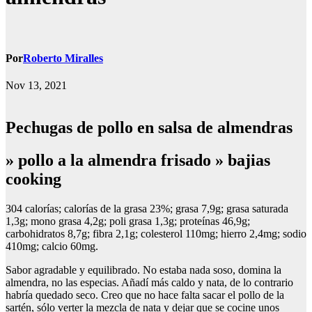
Por
Roberto Miralles
Nov 13, 2021
Pechugas de pollo en salsa de almendras
» pollo a la almendra frisado » bajias
cooking
304 calorías; calorías de la grasa 23%; grasa 7,9g; grasa saturada
1,3g; mono grasa 4,2g; poli grasa 1,3g; proteínas 46,9g;
carbohidratos 8,7g; fibra 2,1g; colesterol 110mg; hierro 2,4mg; sodio
410mg; calcio 60mg.
Sabor agradable y equilibrado. No estaba nada soso, domina la
almendra, no las especias. Añadí más caldo y nata, de lo contrario
habría quedado seco. Creo que no hace falta sacar el pollo de la
sartén, sólo verter la mezcla de nata y dejar que se cocine unos