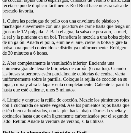
de cocción rápida como espárragos, calabaza de verano o maíz. Esta
receta se puede duplicar fácilmente. Red Boat hace nuestra salsa de
pescado favorita.
1. Cubra las pechugas de pollo con una envoltura de plástico y
machaque suavemente con una picadora de carne hasta que tenga un
grosor de 1/2 pulgada. 2. Bata el agua, la salsa de pescado, la miel,
la sal y la pimienta en un bol. Transfiera la mezcla a una bolsa ziploc
de un galón. Añada el pollo, elimine el aire, cierre la bolsa y gire la
bolsa para que el contenido se distribuya uniformemente. Refrigere
de 30 minutos a 6 horas.
2. Abra completamente la ventilación inferior. Encienda una
chimenea grande llena de briquetas de carbón (6 cuartos). Cuando
las brasas superiores estén parcialmente cubiertas de ceniza, vierta
uniformemente sobre la parrilla. Coloque la rejilla de cocción en su
lugar, cubra y abra la tapa v enta completamente. Caliente la parrilla
hasta que esté caliente, unos 5 minutos.
4. Limpie y engrase la rejilla de cocción. Mezcle los pimientos rojos
con 1 cucharada de aceite vegetal. Ase los pimientos rojos hasta que
estén bien carbonizados, con la piel hacia abajo. Darles la vuelta y
cocinarlos hasta que estén ligeramente carbonizados por el segundo
lado. Retirar. Añade la verdura de verano, si la utilizas.
pollo a la almendra | rápido y fácil