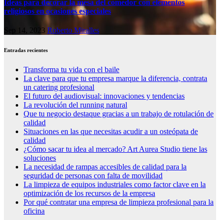
Ideas para decorar la mesa del comedor con elementos
religiosos en ocasiones especiales
Sep 14, 2023
Roberto Miralles
Entradas recientes
Transforma tu vida con el baile
La clave para que tu empresa marque la diferencia, contrata
un catering profesional
El futuro del audiovisual: innovaciones y tendencias
La revolución del running natural
Que tu negocio destaque gracias a un trabajo de rotulación de
calidad
Situaciones en las que necesitas acudir a un osteópata de
calidad
¿Cómo sacar tu idea al mercado? Art Aurea Studio tiene las
soluciones
La necesidad de rampas accesibles de calidad para la
seguridad de personas con falta de movilidad
La limpieza de equipos industriales como factor clave en la
optimización de los recursos de la empresa
Por qué contratar una empresa de limpieza profesional para la
oficina