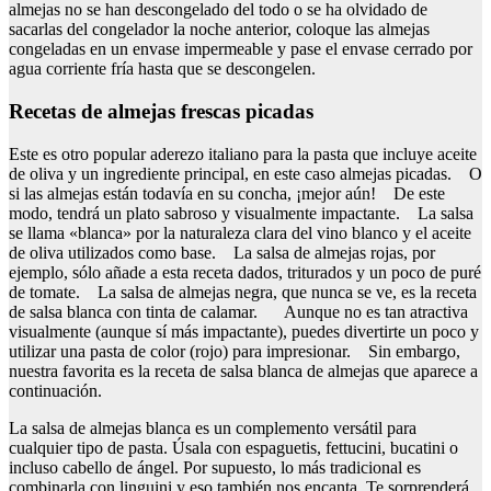
almejas no se han descongelado del todo o se ha olvidado de
sacarlas del congelador la noche anterior, coloque las almejas
congeladas en un envase impermeable y pase el envase cerrado por
agua corriente fría hasta que se descongelen.
Recetas de almejas frescas picadas
Este es otro popular aderezo italiano para la pasta que incluye aceite
de oliva y un ingrediente principal, en este caso almejas picadas. O
si las almejas están todavía en su concha, ¡mejor aún! De este
modo, tendrá un plato sabroso y visualmente impactante. La salsa
se llama «blanca» por la naturaleza clara del vino blanco y el aceite
de oliva utilizados como base. La salsa de almejas rojas, por
ejemplo, sólo añade a esta receta dados, triturados y un poco de puré
de tomate. La salsa de almejas negra, que nunca se ve, es la receta
de salsa blanca con tinta de calamar. Aunque no es tan atractiva
visualmente (aunque sí más impactante), puedes divertirte un poco y
utilizar una pasta de color (rojo) para impresionar. Sin embargo,
nuestra favorita es la receta de salsa blanca de almejas que aparece a
continuación.
La salsa de almejas blanca es un complemento versátil para
cualquier tipo de pasta. Úsala con espaguetis, fettucini, bucatini o
incluso cabello de ángel. Por supuesto, lo más tradicional es
combinarla con linguini y eso también nos encanta. Te sorprenderá