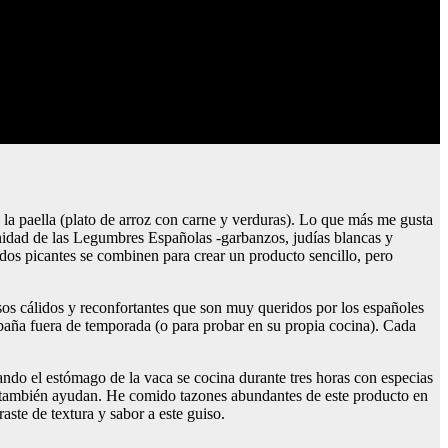
 o la paella (plato de arroz con carne y verduras). Lo que más me gusta
rinidad de las Legumbres Españolas -garbanzos, judías blancas y
tidos picantes se combinen para crear un producto sencillo, pero
sos cálidos y reconfortantes que son muy queridos por los españoles
spaña fuera de temporada (o para probar en su propia cocina). Cada
ando el estómago de la vaca se cocina durante tres horas con especias
ol también ayudan. He comido tazones abundantes de este producto en
aste de textura y sabor a este guiso.