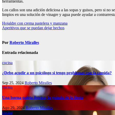
herramientas.
Los callos son una adición deliciosa a las sopas y guisos, pero si no 
limpios en una solución de vinagre y agua puede ayudar a contrarrestar 
Navegación
Hojaldre con crema pastelera y manzana
Aperitivos que se puedan dejar hechos
de
entradas
Por
Roberto Miralles
Entrada relacionada
cocina
¿Debo acudir a un psicólogo si tengo problemas con la comida?
Sep 25, 2024
Roberto Miralles
cocina
Una buena paleta ibérica, la guinda de la fiesta
Ago 29, 2024
Roberto Miralles
cocina