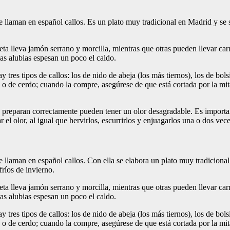
se llaman en español callos. Es un plato muy tradicional en Madrid y se 
ta lleva jamón serrano y morcilla, mientras que otras pueden llevar car
las alubias espesan un poco el caldo.
res tipos de callos: los de nido de abeja (los más tiernos), los de bolsi
a o de cerdo; cuando la compre, asegúrese de que está cortada por la mit
se preparan correctamente pueden tener un olor desagradable. Es importan
el olor, al igual que hervirlos, escurrirlos y enjuagarlos una o dos vece
se llaman en español callos. Con ella se elabora un plato muy tradicional
ríos de invierno.
ta lleva jamón serrano y morcilla, mientras que otras pueden llevar car
las alubias espesan un poco el caldo.
res tipos de callos: los de nido de abeja (los más tiernos), los de bolsi
a o de cerdo; cuando la compre, asegúrese de que está cortada por la mit