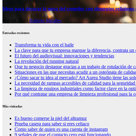
Ideas para decorar la mesa del comedor con elementos religiosos 
Sep 14, 2023
Roberto Miralles
Entradas recientes
Transforma tu vida con el baile
La clave para que tu empresa marque la diferencia, contrata un 
El futuro del audiovisual: innovaciones y tendencias
La revolución del running natural
Que tu negocio destaque gracias a un trabajo de rotulación de c
Situaciones en las que necesitas acudir a un osteópata de calida
¿Cómo sacar tu idea al mercado? Art Aurea Studio tiene las so
La necesidad de rampas accesibles de calidad para la seguridad
La limpieza de equipos industriales como factor clave en la op
Por qué contratar una empresa de limpieza profesional para la o
Más visitadas
Es bueno comerse la piel del altramuz
Prueba casera para saber si eres celiaco
Como saber de quien es una cuenta de instagram
9 señales de que el contacto cero está funcionando