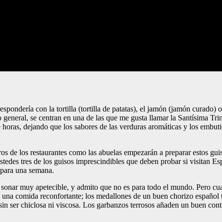
espondería con la tortilla (tortilla de patatas), el jamón (jamón curado)
lo general, se centran en una de las que me gusta llamar la Santísima T
nte horas, dejando que los sabores de las verduras aromáticas y los embu
os de los restaurantes como las abuelas empezarán a preparar estos gui
tedes tres de los guisos imprescindibles que deben probar si visitan E
s para una semana.
o sonar muy apetecible, y admito que no es para todo el mundo. Pero cu
 en una comida reconfortante; los medallones de un buen chorizo españ
, sin ser chiclosa ni viscosa. Los garbanzos terrosos añaden un buen contr