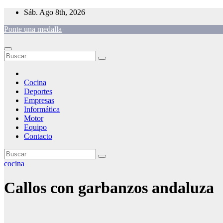
Saltar
Sáb. Ago 8th, 2026
al
Ponte una medalla
contenido
Cocina
Deportes
Empresas
Informática
Motor
Equipo
Contacto
cocina
Callos con garbanzos andaluza