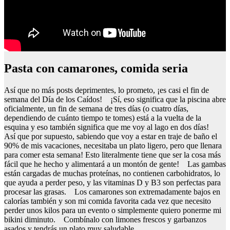
Pasta con camarones, comida seria
Así que no más posts deprimentes, lo prometo, ¡es casi el fin de
semana del Día de los Caídos! ¡Sí, eso significa que la piscina abre
oficialmente, un fin de semana de tres días (o cuatro días,
dependiendo de cuánto tiempo te tomes) está a la vuelta de la
esquina y eso también significa que me voy al lago en dos días!
Así que por supuesto, sabiendo que voy a estar en traje de baño el
90% de mis vacaciones, necesitaba un plato ligero, pero que llenara
para comer esta semana! Esto literalmente tiene que ser la cosa más
fácil que he hecho y alimentará a un montón de gente! Las gambas
están cargadas de muchas proteínas, no contienen carbohidratos, lo
que ayuda a perder peso, y las vitaminas D y B3 son perfectas para
procesar las grasas. Los camarones son extremadamente bajos en
calorías también y son mi comida favorita cada vez que necesito
perder unos kilos para un evento o simplemente quiero ponerme mi
bikini diminuto. Combínalo con limones frescos y garbanzos
asados y tendrás un plato muy saludable.