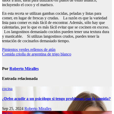
sabor a anís, ideal para utilizarlo en platos de estilo asiático,
incluyendo el coco y el marisco.
En esta receta se utilizan gambas cocidas, peladas y listas para
comer, en lugar de frescas y crudas. La razón es que la variedad
lista para comer es más fácil de encontrar. Además, sólo hay que
calentarlas, por lo que es más fácil evitar que se cocinen en exceso.
Los langostinos demasiado cocidos pueden tener una textura dura
y masticable. Si utilizas langostinos crudos, puedes tener la
tentación de cocinarlos demasiado tiempo.
Navegación
Pimientos verdes rellenos de atún
Comida criolla de argentina de trigo blanco
de
entradas
Por
Roberto Miralles
Entrada relacionada
cocina
¿Debo acudir a un psicólogo si tengo problemas con la comida?
Sep 25, 2024
Roberto Miralles
cocina