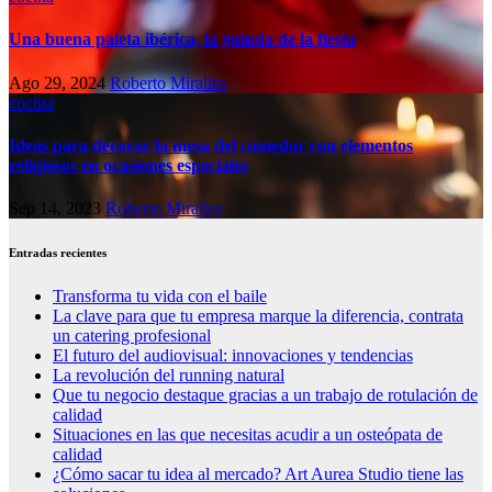
Una buena paleta ibérica, la guinda de la fiesta
Ago 29, 2024
Roberto Miralles
cocina
Ideas para decorar la mesa del comedor con elementos
religiosos en ocasiones especiales
Sep 14, 2023
Roberto Miralles
Entradas recientes
Transforma tu vida con el baile
La clave para que tu empresa marque la diferencia, contrata
un catering profesional
El futuro del audiovisual: innovaciones y tendencias
La revolución del running natural
Que tu negocio destaque gracias a un trabajo de rotulación de
calidad
Situaciones en las que necesitas acudir a un osteópata de
calidad
¿Cómo sacar tu idea al mercado? Art Aurea Studio tiene las