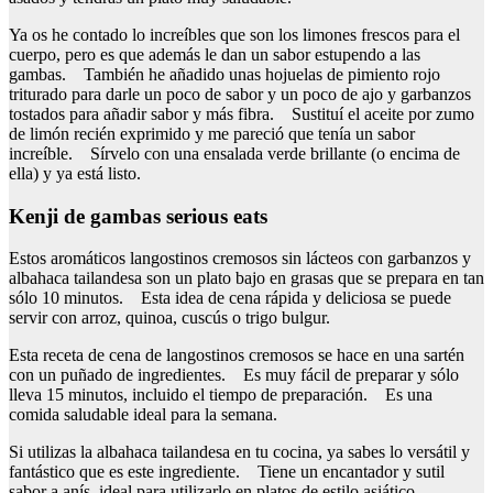
Ya os he contado lo increíbles que son los limones frescos para el
cuerpo, pero es que además le dan un sabor estupendo a las
gambas. También he añadido unas hojuelas de pimiento rojo
triturado para darle un poco de sabor y un poco de ajo y garbanzos
tostados para añadir sabor y más fibra. Sustituí el aceite por zumo
de limón recién exprimido y me pareció que tenía un sabor
increíble. Sírvelo con una ensalada verde brillante (o encima de
ella) y ya está listo.
Kenji de gambas serious eats
Estos aromáticos langostinos cremosos sin lácteos con garbanzos y
albahaca tailandesa son un plato bajo en grasas que se prepara en tan
sólo 10 minutos. Esta idea de cena rápida y deliciosa se puede
servir con arroz, quinoa, cuscús o trigo bulgur.
Esta receta de cena de langostinos cremosos se hace en una sartén
con un puñado de ingredientes. Es muy fácil de preparar y sólo
lleva 15 minutos, incluido el tiempo de preparación. Es una
comida saludable ideal para la semana.
Si utilizas la albahaca tailandesa en tu cocina, ya sabes lo versátil y
fantástico que es este ingrediente. Tiene un encantador y sutil
sabor a anís, ideal para utilizarlo en platos de estilo asiático,