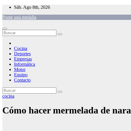
Saltar
Sáb. Ago 8th, 2026
al
Ponte una medalla
contenido
Cocina
Deportes
Empresas
Informática
Motor
Equipo
Contacto
cocina
Cómo hacer mermelada de nar