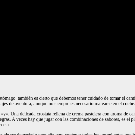
estómago, también es cierto que debemos tener cuidado de tomar el camin
iajes de aventura, aunque no siempre es necesario marearse en el coche
«y». Una delicada crostata rellena de crema pastelera con aroma de ca
 negras. A veces hay que jugar con las combinaciones de sabores, es el
eceta.
 suele ser demasiado pequeña para contener todos los ingredientes que h