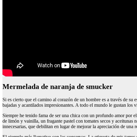
mermelada de naranja de smucker
Si es cierto que el camino al corazón de un hombre es a través de su 
bajadas y acantilados impresionantes. A todo el mundo le gustan los v
Siempre he tenido fama de ser una chica con un profundo amor por el 
de limón y vainilla, un fragante pastel con tomates secos y aceitunas
innecesarias, que debilitan en lugar de mejorar la apreciación de una r
El ejemplo más llamativo son las conservas. La etiqueta de mis tarros