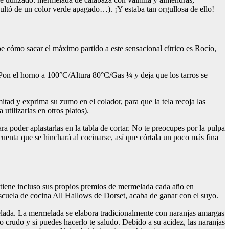
ltó de un color verde apagado…). ¡Y estaba tan orgullosa de ello!
 cómo sacar el máximo partido a este sensacional cítrico es Rocío,
. Pon el horno a 100°C/Altura 80°C/Gas ¼ y deja que los tarros se
mitad y exprima su zumo en el colador, para que la tela recoja las
utilizarlas en otros platos).
ara poder aplastarlas en la tabla de cortar. No te preocupes por la pulpa
cuenta que se hinchará al cocinarse, así que córtala un poco más fina
 tiene incluso sus propios premios de mermelada cada año en
escuela de cocina All Hallows de Dorset, acaba de ganar con el suyo.
melada. La mermelada se elabora tradicionalmente con naranjas amargas
o crudo y si puedes hacerlo te saludo. Debido a su acidez, las naranjas