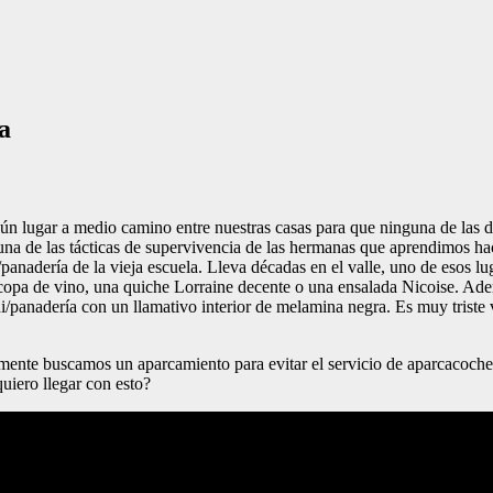
a
 lugar a medio camino entre nuestras casas para que ninguna de las d
una de las tácticas de supervivencia de las hermanas que aprendimos h
/panadería de la vieja escuela. Lleva décadas en el valle, uno de esos l
opa de vino, una quiche Lorraine decente o una ensalada Nicoise. Adem
hi/panadería con un llamativo interior de melamina negra. Es muy trist
lmente buscamos un aparcamiento para evitar el servicio de aparcacoche
uiero llegar con esto?