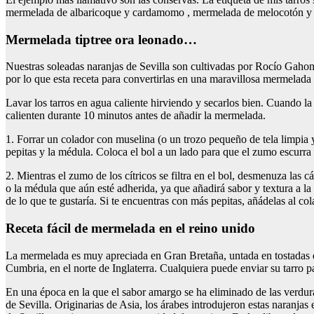
mermelada de albaricoque y cardamomo , mermelada de melocotón y rui
mermelada tiptree ora leonado…
Nuestras soleadas naranjas de Sevilla son cultivadas por Rocío Gahon
por lo que esta receta para convertirlas en una maravillosa mermelada 
Lavar los tarros en agua caliente hirviendo y secarlos bien. Cuando la
calienten durante 10 minutos antes de añadir la mermelada.
1. Forrar un colador con muselina (o un trozo pequeño de tela limpia y 
pepitas y la médula. Coloca el bol a un lado para que el zumo escurra 
2. Mientras el zumo de los cítricos se filtra en el bol, desmenuza las c
o la médula que aún esté adherida, ya que añadirá sabor y textura a la
de lo que te gustaría. Si te encuentras con más pepitas, añádelas al col
receta fácil de mermelada en el reino unido
La mermelada es muy apreciada en Gran Bretaña, untada en tostadas d
Cumbria, en el norte de Inglaterra. Cualquiera puede enviar su tarro 
En una época en la que el sabor amargo se ha eliminado de las verdur
de Sevilla. Originarias de Asia, los árabes introdujeron estas naranja