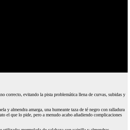
o correcto, evitando la pista problemática llena de curvas, subidas y
.
nela y almendra amarga, una humeante taza de té negro con ralladura
 plato el que lo pide, pero a menudo acabo añadiendo complicaciones
e utilizado: mermelada de calabaza con vainilla y almendras,