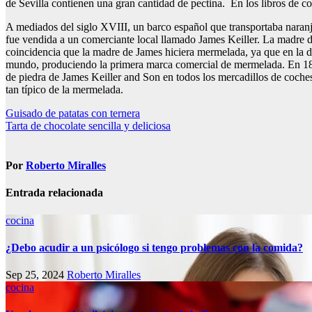
de Sevilla contienen una gran cantidad de pectina. En los libros de c
A mediados del siglo XVIII, un barco español que transportaba naranja
fue vendida a un comerciante local llamado James Keiller. La madre 
coincidencia que la madre de James hiciera mermelada, ya que en la 
mundo, produciendo la primera marca comercial de mermelada. En 1828
de piedra de James Keiller and Son en todos los mercadillos de coches
tan típico de la mermelada.
Navegación
Guisado de patatas con ternera
Tarta de chocolate sencilla y deliciosa
de
entradas
Por
Roberto Miralles
Entrada relacionada
cocina
¿Debo acudir a un psicólogo si tengo problemas con la comida?
Sep 25, 2024
Roberto Miralles
cocina