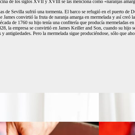
ocina de los siglos XVII y XVIII se las menciona como «naranjas amargas
s de Sevilla sufrió una tormenta. El barco se refugió en el puerto de 
de James convirtió la fruta de naranja amarga en mermelada y así cre
década de 1760 su hijo tenía una confitería que producía mermeladas e
, la empresa se convirtió en James Keiller and Son, cuando su hijo s
 y antigüedades. Pero la mermelada sigue produciéndose, sólo que ahora