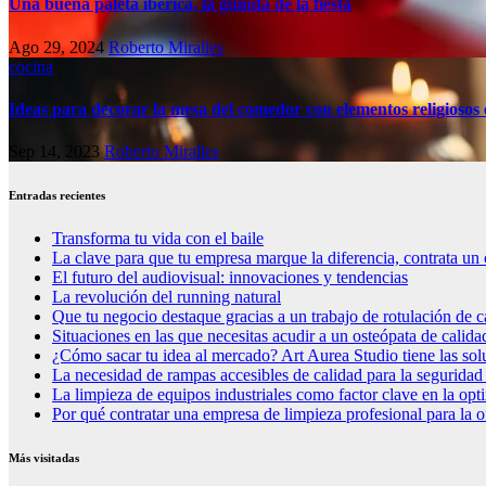
Una buena paleta ibérica, la guinda de la fiesta
Ago 29, 2024
Roberto Miralles
cocina
Ideas para decorar la mesa del comedor con elementos religiosos 
Sep 14, 2023
Roberto Miralles
Entradas recientes
Transforma tu vida con el baile
La clave para que tu empresa marque la diferencia, contrata un 
El futuro del audiovisual: innovaciones y tendencias
La revolución del running natural
Que tu negocio destaque gracias a un trabajo de rotulación de c
Situaciones en las que necesitas acudir a un osteópata de calida
¿Cómo sacar tu idea al mercado? Art Aurea Studio tiene las so
La necesidad de rampas accesibles de calidad para la seguridad
La limpieza de equipos industriales como factor clave en la op
Por qué contratar una empresa de limpieza profesional para la o
Más visitadas