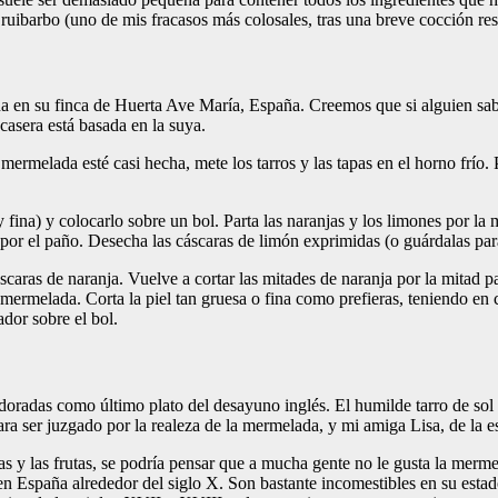
barbo (uno de mis fracasos más colosales, tras una breve cocción resu
a en su finca de Huerta Ave María, España. Creemos que si alguien sabe
casera está basada en la suya.
 mermelada esté casi hecha, mete los tarros y las tapas en el horno frío
fina) y colocarlo sobre un bol. Parta las naranjas y los limones por la 
por el paño. Desecha las cáscaras de limón exprimidas (o guárdalas para 
áscaras de naranja. Vuelve a cortar las mitades de naranja por la mitad p
 mermelada. Corta la piel tan gruesa o fina como prefieras, teniendo en 
ador sobre el bol.
oradas como último plato del desayuno inglés. El humilde tarro de sol
para ser juzgado por la realeza de la mermelada, y mi amiga Lisa, de la 
as y las frutas, se podría pensar que a mucha gente no le gusta la mer
s en España alrededor del siglo X. Son bastante incomestibles en su estad