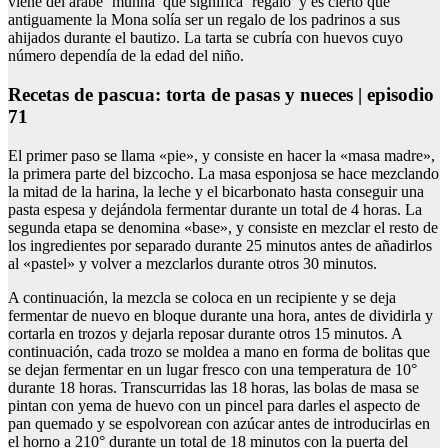
viene del árabe ‘munna’ que significa ‘regalo’ y es cierto que
antiguamente la Mona solía ser un regalo de los padrinos a sus
ahijados durante el bautizo. La tarta se cubría con huevos cuyo
número dependía de la edad del niño.
Recetas de pascua: torta de pasas y nueces | episodio
71
El primer paso se llama «pie», y consiste en hacer la «masa madre»,
la primera parte del bizcocho. La masa esponjosa se hace mezclando
la mitad de la harina, la leche y el bicarbonato hasta conseguir una
pasta espesa y dejándola fermentar durante un total de 4 horas. La
segunda etapa se denomina «base», y consiste en mezclar el resto de
los ingredientes por separado durante 25 minutos antes de añadirlos
al «pastel» y volver a mezclarlos durante otros 30 minutos.
A continuación, la mezcla se coloca en un recipiente y se deja
fermentar de nuevo en bloque durante una hora, antes de dividirla y
cortarla en trozos y dejarla reposar durante otros 15 minutos. A
continuación, cada trozo se moldea a mano en forma de bolitas que
se dejan fermentar en un lugar fresco con una temperatura de 10°
durante 18 horas. Transcurridas las 18 horas, las bolas de masa se
pintan con yema de huevo con un pincel para darles el aspecto de
pan quemado y se espolvorean con azúcar antes de introducirlas en
el horno a 210° durante un total de 18 minutos con la puerta del