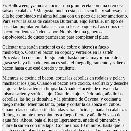
Es Halloween, ¡vamos a cocinar una gran receta con una cremosa
salsa de calabaza! Me gusta mucho esta pasta sencilla y sabrosa; en
ella he combinado mi alma italiana con un poco de sabor americano.
Para servir la salsa de calabaza Butternut, elijo Farfalle, un tipo de
pasta tan popular en Italia casi como los espaguetis. Los copos de
bacon crujientes añaden sabor. No olvide una generosa
espolvoreada de queso parmesano para completar el plato.
Calentar una sartén (mejor si es de cobre o hierro) a fuego
medio/bajo. Cortar el bacon en copos y verterlos en la sartén.
Proceda a la cocción a fuego lento, hasta que la mayor parte de la
grasa se haya licuado, entonces suba el fuego ligeramente y saltee el
bacon hasta que esté dorado y crujiente.
Mientras se cocina el bacon, cortar las cebollas en rodajas y pelar y
machacar los ajos. Cuando el bacon esté cocido, escúrralo y deseche
la grasa de la sartén sin limpiarla. Añade el aceite de oliva en la
misma sartén y sofríe el ajo. Cuando el ajo esté dorado, añadir las
cebollas, las hojas de salvia y la pimienta de Cayena, y cocinar a
fuego medio. Mientras tanto, pelar y cortar la calabaza en cubos.
Cuando las cebollas estén blandas y translúcidas, añada la calabaza.
Rehogar durante unos minutos a fuego fuerte y añadir ½ vaso de
agua fría. Ahora, baja el fuego ligeramente, añade el pimentón y
cubre la sartén con una tapa. Cocine unos 10 minutos, hasta que la
calabaza esté blanda, entonces añada sal de mesa al gusto y reduzca