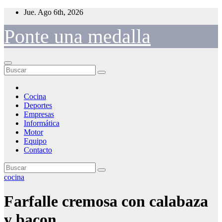
Saltar
Jue. Ago 6th, 2026
al
contenido
Ponte una medalla
Cocina
Deportes
Empresas
Informática
Motor
Equipo
Contacto
cocina
Farfalle cremosa con calabaza
y bacon