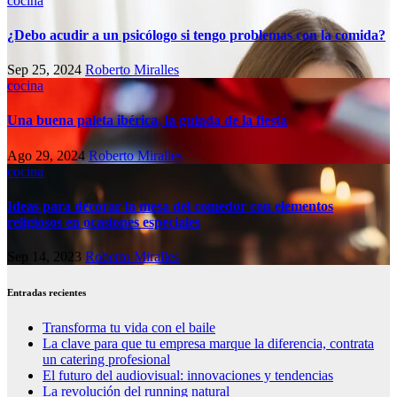
cocina
¿Debo acudir a un psicólogo si tengo problemas con la comida?
Sep 25, 2024
Roberto Miralles
cocina
Una buena paleta ibérica, la guinda de la fiesta
Ago 29, 2024
Roberto Miralles
cocina
Ideas para decorar la mesa del comedor con elementos
religiosos en ocasiones especiales
Sep 14, 2023
Roberto Miralles
Entradas recientes
Transforma tu vida con el baile
La clave para que tu empresa marque la diferencia, contrata
un catering profesional
El futuro del audiovisual: innovaciones y tendencias
La revolución del running natural