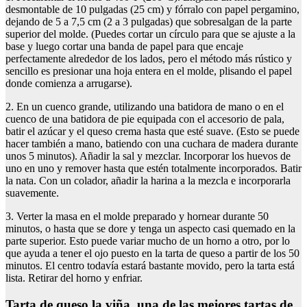
desmontable de 10 pulgadas (25 cm) y fórralo con papel pergamino,
dejando de 5 a 7,5 cm (2 a 3 pulgadas) que sobresalgan de la parte
superior del molde. (Puedes cortar un círculo para que se ajuste a la
base y luego cortar una banda de papel para que encaje
perfectamente alrededor de los lados, pero el método más rústico y
sencillo es presionar una hoja entera en el molde, plisando el papel
donde comienza a arrugarse).
2. En un cuenco grande, utilizando una batidora de mano o en el
cuenco de una batidora de pie equipada con el accesorio de pala,
batir el azúcar y el queso crema hasta que esté suave. (Esto se puede
hacer también a mano, batiendo con una cuchara de madera durante
unos 5 minutos). Añadir la sal y mezclar. Incorporar los huevos de
uno en uno y remover hasta que estén totalmente incorporados. Batir
la nata. Con un colador, añadir la harina a la mezcla e incorporarla
suavemente.
3. Verter la masa en el molde preparado y hornear durante 50
minutos, o hasta que se dore y tenga un aspecto casi quemado en la
parte superior. Esto puede variar mucho de un horno a otro, por lo
que ayuda a tener el ojo puesto en la tarta de queso a partir de los 50
minutos. El centro todavía estará bastante movido, pero la tarta está
lista. Retirar del horno y enfriar.
Tarta de queso la viña, una de las mejores tartas de