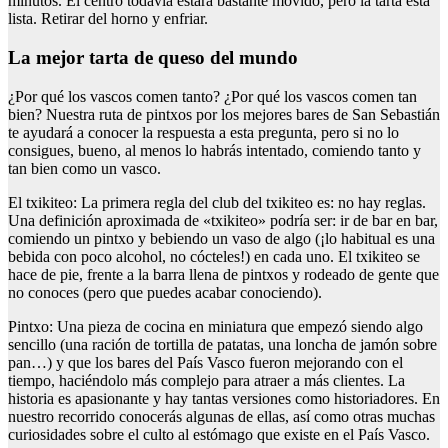
minutos. El centro todavía estará bastante movido, pero la tarta está
lista. Retirar del horno y enfriar.
La mejor tarta de queso del mundo
¿Por qué los vascos comen tanto? ¿Por qué los vascos comen tan
bien? Nuestra ruta de pintxos por los mejores bares de San Sebastián
te ayudará a conocer la respuesta a esta pregunta, pero si no lo
consigues, bueno, al menos lo habrás intentado, comiendo tanto y
tan bien como un vasco.
El txikiteo: La primera regla del club del txikiteo es: no hay reglas.
Una definición aproximada de «txikiteo» podría ser: ir de bar en bar,
comiendo un pintxo y bebiendo un vaso de algo (¡lo habitual es una
bebida con poco alcohol, no cócteles!) en cada uno. El txikiteo se
hace de pie, frente a la barra llena de pintxos y rodeado de gente que
no conoces (pero que puedes acabar conociendo).
Pintxo: Una pieza de cocina en miniatura que empezó siendo algo
sencillo (una ración de tortilla de patatas, una loncha de jamón sobre
pan…) y que los bares del País Vasco fueron mejorando con el
tiempo, haciéndolo más complejo para atraer a más clientes. La
historia es apasionante y hay tantas versiones como historiadores. En
nuestro recorrido conocerás algunas de ellas, así como otras muchas
curiosidades sobre el culto al estómago que existe en el País Vasco.