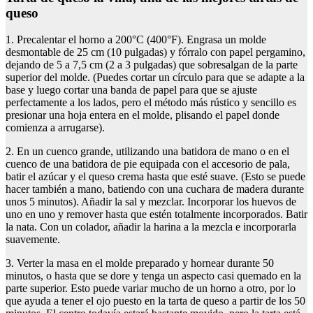
queso
1. Precalentar el horno a 200°C (400°F). Engrasa un molde
desmontable de 25 cm (10 pulgadas) y fórralo con papel pergamino,
dejando de 5 a 7,5 cm (2 a 3 pulgadas) que sobresalgan de la parte
superior del molde. (Puedes cortar un círculo para que se adapte a la
base y luego cortar una banda de papel para que se ajuste
perfectamente a los lados, pero el método más rústico y sencillo es
presionar una hoja entera en el molde, plisando el papel donde
comienza a arrugarse).
2. En un cuenco grande, utilizando una batidora de mano o en el
cuenco de una batidora de pie equipada con el accesorio de pala,
batir el azúcar y el queso crema hasta que esté suave. (Esto se puede
hacer también a mano, batiendo con una cuchara de madera durante
unos 5 minutos). Añadir la sal y mezclar. Incorporar los huevos de
uno en uno y remover hasta que estén totalmente incorporados. Batir
la nata. Con un colador, añadir la harina a la mezcla e incorporarla
suavemente.
3. Verter la masa en el molde preparado y hornear durante 50
minutos, o hasta que se dore y tenga un aspecto casi quemado en la
parte superior. Esto puede variar mucho de un horno a otro, por lo
que ayuda a tener el ojo puesto en la tarta de queso a partir de los 50