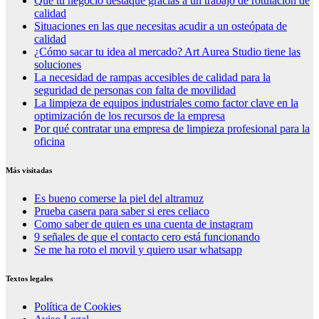
Que tu negocio destaque gracias a un trabajo de rotulación de
calidad
Situaciones en las que necesitas acudir a un osteópata de
calidad
¿Cómo sacar tu idea al mercado? Art Aurea Studio tiene las
soluciones
La necesidad de rampas accesibles de calidad para la
seguridad de personas con falta de movilidad
La limpieza de equipos industriales como factor clave en la
optimización de los recursos de la empresa
Por qué contratar una empresa de limpieza profesional para la
oficina
Más visitadas
Es bueno comerse la piel del altramuz
Prueba casera para saber si eres celiaco
Como saber de quien es una cuenta de instagram
9 señales de que el contacto cero está funcionando
Se me ha roto el movil y quiero usar whatsapp
Textos legales
Política de Cookies