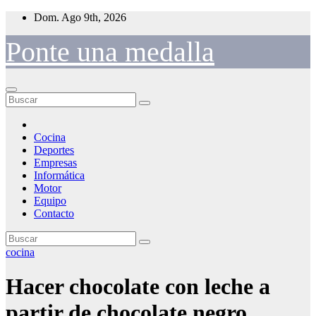
Saltar
Dom. Ago 9th, 2026
al
contenido
Ponte una medalla
Cocina
Deportes
Empresas
Informática
Motor
Equipo
Contacto
cocina
Hacer chocolate con leche a
partir de chocolate negro