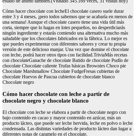
estado de ánimo también.(Visitado 345.169 veces, 31 visitas hoy)
Cómo hacer chocolate con lecheEl chocolate casero suele durar
entre 3 y 4 meses, ¡pero todos sabemos que se acabaría en menos de
una semana! Aunque el chocolate casero tiene una vida útil más
corta, siempre que lo hagas en lotes pequeños, no desperdiciarás
ningún ingrediente y estarás comiendo una alternativa mucho más
saludable que los chocolates fabricados en la fábrica. Lo mejor es
que puedes experimentar con diferentes sabores y crear tu propia
versión de este delicioso manjar. Una vez que domine el chocolate
con leche, podrá hacer otros tipos con facilidad.TriviaMás recetas
con chocolateGanache de chocolate Batido de chocolate Pudín de
chocolate Chocolate caliente Trufas básicas Brownies Choco pie
Chocolate Marshmallow Chocolate FudgeFresas cubiertas de
chocolate Huevos de Pascua cubiertos de chocolate blanco
Chocolate negro
Cómo hacer chocolate con leche a partir de
chocolate negro y chocolate blanco
El chocolate con leche se elabora a partir de chocolate negro con
bajo contenido en cacao y mayor contenido en azúcar, más un
producto lácteo, que puede ser leche hervida, leche en polvo o leche
condensada. Las distintas variedades de producto lácteo dan lugar a
diferentes notas de caramelo en el chocolate.