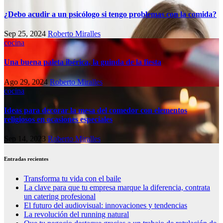
¿Debo acudir a un psicólogo si tengo problemas con la comida?
Sep 25, 2024
Roberto Miralles
cocina
Una buena paleta ibérica, la guinda de la fiesta
Ago 29, 2024
Roberto Miralles
cocina
Ideas para decorar la mesa del comedor con elementos
religiosos en ocasiones especiales
Sep 14, 2023
Roberto Miralles
Entradas recientes
Transforma tu vida con el baile
La clave para que tu empresa marque la diferencia, contrata
un catering profesional
El futuro del audiovisual: innovaciones y tendencias
La revolución del running natural