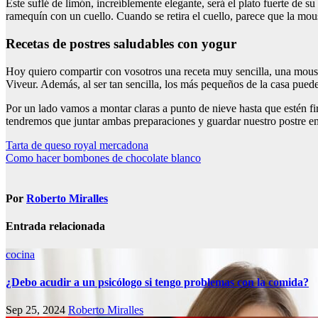
Este suflé de limón, increíblemente elegante, será el plato fuerte de s
ramequín con un cuello. Cuando se retira el cuello, parece que la mou
recetas de postres saludables con yogur
Hoy quiero compartir con vosotros una receta muy sencilla, una mouss
Viveur. Además, al ser tan sencilla, los más pequeños de la casa puede
Por un lado vamos a montar claras a punto de nieve hasta que estén fi
tendremos que juntar ambas preparaciones y guardar nuestro postre en 
Navegación
Tarta de queso royal mercadona
Como hacer bombones de chocolate blanco
de
entradas
Por
Roberto Miralles
Entrada relacionada
cocina
¿Debo acudir a un psicólogo si tengo problemas con la comida?
Sep 25, 2024
Roberto Miralles