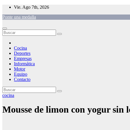
Saltar
Vie. Ago 7th, 2026
al
Ponte una medalla
contenido
Cocina
Deportes
Empresas
Informática
Motor
Equipo
Contacto
cocina
Mousse de limon con yogur sin 