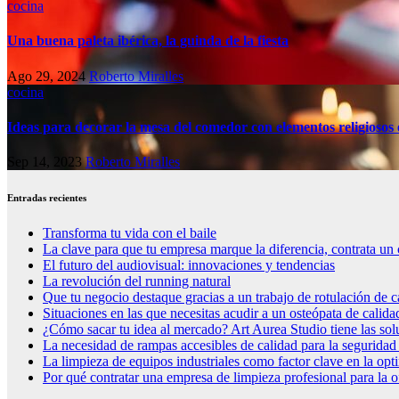
cocina
Una buena paleta ibérica, la guinda de la fiesta
Ago 29, 2024
Roberto Miralles
cocina
Ideas para decorar la mesa del comedor con elementos religiosos 
Sep 14, 2023
Roberto Miralles
Entradas recientes
Transforma tu vida con el baile
La clave para que tu empresa marque la diferencia, contrata un 
El futuro del audiovisual: innovaciones y tendencias
La revolución del running natural
Que tu negocio destaque gracias a un trabajo de rotulación de c
Situaciones en las que necesitas acudir a un osteópata de calida
¿Cómo sacar tu idea al mercado? Art Aurea Studio tiene las so
La necesidad de rampas accesibles de calidad para la seguridad
La limpieza de equipos industriales como factor clave en la op
Por qué contratar una empresa de limpieza profesional para la o