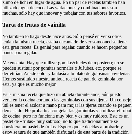
zumo de lichi en lugar de agua. En un par de recetas también han
utilizado agua de coco. Las variaciones y combinaciones son
muchas, sólo hay que innovar y trabajar con tus sabores favoritos.
tarta de frutas de vainilla
Yo también lo hago desde hace años. Sólo pensé en ver si otros
tenían la misma receta, estaba encantado de ver someoneelse tiene
esta gran receta. Es genial para regalar, cuando se hacen pequeños
panes para regalar.
Me encanta. Hay que utilizar gomitas/chicles de repostería; no se
pueden sustituir por gomitas normales o JuJubes, etc. porque se
derretirían. Añade color y fantasía a tu plato de golosinas navideñas.
Hemos sustituido nuestra antigua receta de pan de gominola por
esta, ya que es mucho mejor.
Es la misma receta que hizo mi abuela durante años; aún puedo
verla en la cocina cortando las gominolas con sus tijeras. Un consejo
útil es tener el azúcar a mano para mojar las tijeras cuando se peguen
demasiado. He probado a congelar las gominolas y a utilizar el robot
de cocina, pero no funciona muy bien y es muy ruidoso. Este es un
pastel de «frutas» muy sabroso, no lo que tradicionalmente se
considera un pastel de frutas. Espero que te decidas a probarlo y
estoy segura de que también disfrutarás de esta parte de la tradición