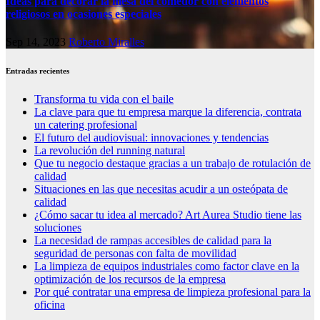
Ideas para decorar la mesa del comedor con elementos
religiosos en ocasiones especiales
Sep 14, 2023
Roberto Miralles
Entradas recientes
Transforma tu vida con el baile
La clave para que tu empresa marque la diferencia, contrata
un catering profesional
El futuro del audiovisual: innovaciones y tendencias
La revolución del running natural
Que tu negocio destaque gracias a un trabajo de rotulación de
calidad
Situaciones en las que necesitas acudir a un osteópata de
calidad
¿Cómo sacar tu idea al mercado? Art Aurea Studio tiene las
soluciones
La necesidad de rampas accesibles de calidad para la
seguridad de personas con falta de movilidad
La limpieza de equipos industriales como factor clave en la
optimización de los recursos de la empresa
Por qué contratar una empresa de limpieza profesional para la
oficina