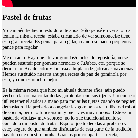
pastel de frutas
Yo también he hecho esto durante años. Sólo pensé en ver si otros
tenían la misma receta, estaba encantado de ver someoneelse tiene
esta gran receta. Es genial para regalar, cuando se hacen pequeños
panes para regalar.
Me encanta. Hay que utilizar gomitas/chicles de repostería; no se
pueden sustituir por gomitas normales o JuJubes, etc. porque se
derretirían. Añade color y fantasía a tu plato de golosinas navideñas.
Hemos sustituido nuestra antigua receta de pan de gominola por
esta, ya que es mucho mejor.
Es la misma receta que hizo mi abuela durante años; aún puedo
verla en la cocina cortando las gominolas con sus tijeras. Un consejo
útil es tener el azúcar a mano para mojar las tijeras cuando se peguen
demasiado. He probado a congelar las gominolas y a utilizar el robot
de cocina, pero no funciona muy bien y es muy ruidoso. Este es un
pastel de «frutas» muy sabroso, no lo que tradicionalmente se
considera un pastel de frutas. Espero que te decidas a probarlo y
estoy segura de que también disfrutarás de esta parte de la tradición
navideña de nuestra familia. Gracias por compartir la receta,