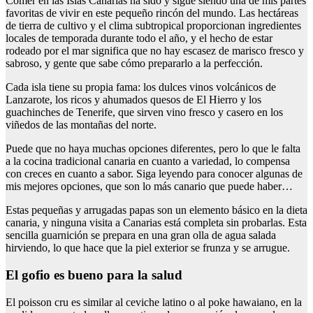
Comer en las Islas Canarias ha sido y sigue siendo una de mis partes
favoritas de vivir en este pequeño rincón del mundo. Las hectáreas
de tierra de cultivo y el clima subtropical proporcionan ingredientes
locales de temporada durante todo el año, y el hecho de estar
rodeado por el mar significa que no hay escasez de marisco fresco y
sabroso, y gente que sabe cómo prepararlo a la perfección.
Cada isla tiene su propia fama: los dulces vinos volcánicos de
Lanzarote, los ricos y ahumados quesos de El Hierro y los
guachinches de Tenerife, que sirven vino fresco y casero en los
viñedos de las montañas del norte.
Puede que no haya muchas opciones diferentes, pero lo que le falta
a la cocina tradicional canaria en cuanto a variedad, lo compensa
con creces en cuanto a sabor. Siga leyendo para conocer algunas de
mis mejores opciones, que son lo más canario que puede haber…
Estas pequeñas y arrugadas papas son un elemento básico en la dieta
canaria, y ninguna visita a Canarias está completa sin probarlas. Esta
sencilla guarnición se prepara en una gran olla de agua salada
hirviendo, lo que hace que la piel exterior se frunza y se arrugue.
El gofio es bueno para la salud
El poisson cru es similar al ceviche latino o al poke hawaiano, en la