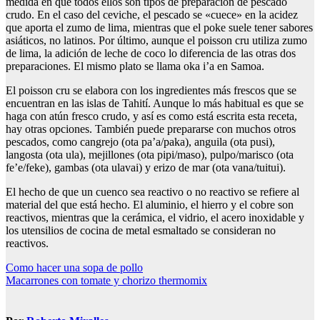
medida en que todos ellos son tipos de preparación de pescado
crudo. En el caso del ceviche, el pescado se «cuece» en la acidez
que aporta el zumo de lima, mientras que el poke suele tener sabores
asiáticos, no latinos. Por último, aunque el poisson cru utiliza zumo
de lima, la adición de leche de coco lo diferencia de las otras dos
preparaciones. El mismo plato se llama oka i’a en Samoa.
El poisson cru se elabora con los ingredientes más frescos que se
encuentran en las islas de Tahití. Aunque lo más habitual es que se
haga con atún fresco crudo, y así es como está escrita esta receta,
hay otras opciones. También puede prepararse con muchos otros
pescados, como cangrejo (ota pa’a/paka), anguila (ota pusi),
langosta (ota ula), mejillones (ota pipi/maso), pulpo/marisco (ota
fe’e/feke), gambas (ota ulavai) y erizo de mar (ota vana/tuitui).
El hecho de que un cuenco sea reactivo o no reactivo se refiere al
material del que está hecho. El aluminio, el hierro y el cobre son
reactivos, mientras que la cerámica, el vidrio, el acero inoxidable y
los utensilios de cocina de metal esmaltado se consideran no
reactivos.
Navegación
Como hacer una sopa de pollo
Macarrones con tomate y chorizo thermomix
de
entradas