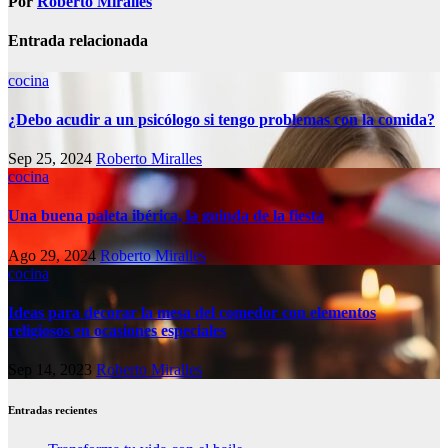
Por
Roberto Miralles
Entrada relacionada
cocina
¿Debo acudir a un psicólogo si tengo problemas con la comida?
Sep 25, 2024
Roberto Miralles
cocina
Una buena paleta ibérica, la guinda de la fiesta
Ago 29, 2024
Roberto Miralles
cocina
Ideas para decorar la mesa del comedor con elementos
religiosos en ocasiones especiales
Sep 14, 2023
Roberto Miralles
Entradas recientes