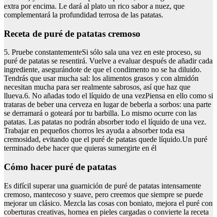
extra por encima. Le dará al plato un rico sabor a nuez, que
complementará la profundidad terrosa de las patatas.
receta de puré de patatas cremoso
5. Pruebe constantementeSi sólo sala una vez en este proceso, su
puré de patatas se resentirá. Vuelve a evaluar después de añadir cada
ingrediente, asegurándote de que el condimento no se ha diluido.
Tendrás que usar mucha sal: los alimentos grasos y con almidón
necesitan mucha para ser realmente sabrosos, así que haz que
llueva.6. No añadas todo el líquido de una vezPiensa en ello como si
trataras de beber una cerveza en lugar de beberla a sorbos: una parte
se derramará o goteará por tu barbilla. Lo mismo ocurre con las
patatas. Las patatas no podrán absorber todo el líquido de una vez.
Trabajar en pequeños chorros les ayuda a absorber toda esa
cremosidad, evitando que el puré de patatas quede líquido.Un puré
terminado debe hacer que quieras sumergirte en él
cómo hacer puré de patatas
Es difícil superar una guarnición de puré de patatas intensamente
cremoso, mantecoso y suave, pero creemos que siempre se puede
mejorar un clásico. Mezcla las cosas con boniato, mejora el puré con
coberturas creativas, hornea en pieles cargadas o convierte la receta