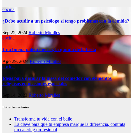
cocina
¿Debo acudir a un psicólogo si tengo problemas con la comida?
Sep 25, 2024
Roberto Miralles
cocina
Una buena paleta ibérica, la guinda de la fiesta
Ago 29, 2024
Roberto Miralles
cocina
Ideas para decorar la mesa del comedor con elementos
religiosos en ocasiones especiales
Sep 14, 2023
Roberto Miralles
Entradas recientes
Transforma tu vida con el baile
La clave para que tu empresa marque la diferencia, contrata
un catering profesional