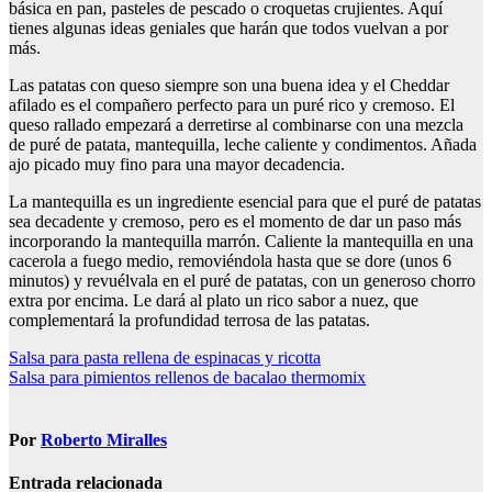
básica en pan, pasteles de pescado o croquetas crujientes. Aquí
tienes algunas ideas geniales que harán que todos vuelvan a por
más.
Las patatas con queso siempre son una buena idea y el Cheddar
afilado es el compañero perfecto para un puré rico y cremoso. El
queso rallado empezará a derretirse al combinarse con una mezcla
de puré de patata, mantequilla, leche caliente y condimentos. Añada
ajo picado muy fino para una mayor decadencia.
La mantequilla es un ingrediente esencial para que el puré de patatas
sea decadente y cremoso, pero es el momento de dar un paso más
incorporando la mantequilla marrón. Caliente la mantequilla en una
cacerola a fuego medio, removiéndola hasta que se dore (unos 6
minutos) y revuélvala en el puré de patatas, con un generoso chorro
extra por encima. Le dará al plato un rico sabor a nuez, que
complementará la profundidad terrosa de las patatas.
Navegación
Salsa para pasta rellena de espinacas y ricotta
Salsa para pimientos rellenos de bacalao thermomix
de
entradas
Por
Roberto Miralles
Entrada relacionada