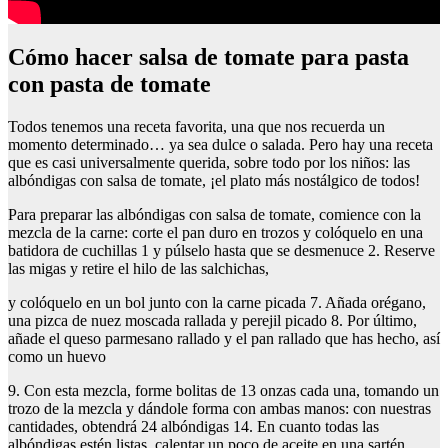
Cómo hacer salsa de tomate para pasta
con pasta de tomate
Todos tenemos una receta favorita, una que nos recuerda un
momento determinado… ya sea dulce o salada. Pero hay una receta
que es casi universalmente querida, sobre todo por los niños: las
albóndigas con salsa de tomate, ¡el plato más nostálgico de todos!
Para preparar las albóndigas con salsa de tomate, comience con la
mezcla de la carne: corte el pan duro en trozos y colóquelo en una
batidora de cuchillas 1 y púlselo hasta que se desmenuce 2. Reserve
las migas y retire el hilo de las salchichas,
y colóquelo en un bol junto con la carne picada 7. Añada orégano,
una pizca de nuez moscada rallada y perejil picado 8. Por último,
añade el queso parmesano rallado y el pan rallado que has hecho, así
como un huevo
9. Con esta mezcla, forme bolitas de 13 onzas cada una, tomando un
trozo de la mezcla y dándole forma con ambas manos: con nuestras
cantidades, obtendrá 24 albóndigas 14. En cuanto todas las
albóndigas estén listas, calentar un poco de aceite en una sartén