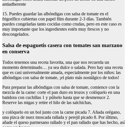
antiadherente
15. Puedes guardar las albóndigas con salsa de tomate en el
frigorífico cubiertas con papel film durante 2-3 días. También
puedes congelarlas tanto cocidas como crudas, pero en este caso es
muy importante que los ingredientes estén muy frescos y no
descongelados.
Salsa de espaguetis casera con tomates san marzano
en conserva
Todos tenemos una receta favorita, una que nos recuerda un
momento determinado… ya sea dulce o salada. Pero hay una receta
que es casi universalmente amada, especialmente por los niños: las
albóndigas con salsa de tomate, ¡el plato más nostálgico de todos!
Para preparar las albóndigas con salsa de tomate, comience con la
mezcla de la carne: corte el pan duro en trozos y colóquelo en una
batidora con cuchillas 1 y púlselo hasta que se desmenuce 2.
Reserve las migas y retire el hilo de las salchichas,
y colóquelo en un bol junto con la carne picada 7. Añada orégano,
una pizca de nuez moscada rallada y perejil picado 8. Por último,
añade el queso parmesano rallado y el pan rallado que has hecho, así