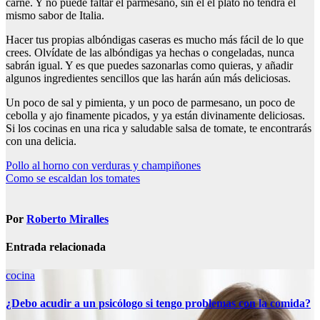
carne. Y no puede faltar el parmesano, sin él el plato no tendrá el
mismo sabor de Italia.
Hacer tus propias albóndigas caseras es mucho más fácil de lo que
crees. Olvídate de las albóndigas ya hechas o congeladas, nunca
sabrán igual. Y es que puedes sazonarlas como quieras, y añadir
algunos ingredientes sencillos que las harán aún más deliciosas.
Un poco de sal y pimienta, y un poco de parmesano, un poco de
cebolla y ajo finamente picados, y ya están divinamente deliciosas.
Si los cocinas en una rica y saludable salsa de tomate, te encontrarás
con una delicia.
Navegación
Pollo al horno con verduras y champiñones
Como se escaldan los tomates
de
entradas
Por
Roberto Miralles
Entrada relacionada
cocina
¿Debo acudir a un psicólogo si tengo problemas con la comida?