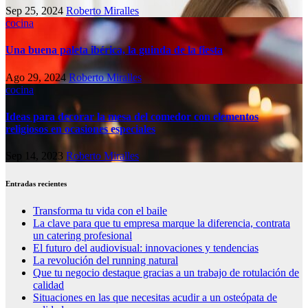
Sep 25, 2024
Roberto Miralles
cocina
Una buena paleta ibérica, la guinda de la fiesta
Ago 29, 2024
Roberto Miralles
cocina
Ideas para decorar la mesa del comedor con elementos
religiosos en ocasiones especiales
Sep 14, 2023
Roberto Miralles
Entradas recientes
Transforma tu vida con el baile
La clave para que tu empresa marque la diferencia, contrata
un catering profesional
El futuro del audiovisual: innovaciones y tendencias
La revolución del running natural
Que tu negocio destaque gracias a un trabajo de rotulación de
calidad
Situaciones en las que necesitas acudir a un osteópata de