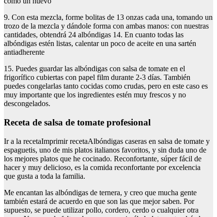
como un huevo
9. Con esta mezcla, forme bolitas de 13 onzas cada una, tomando un
trozo de la mezcla y dándole forma con ambas manos: con nuestras
cantidades, obtendrá 24 albóndigas 14. En cuanto todas las
albóndigas estén listas, calentar un poco de aceite en una sartén
antiadherente
15. Puedes guardar las albóndigas con salsa de tomate en el
frigorífico cubiertas con papel film durante 2-3 días. También
puedes congelarlas tanto cocidas como crudas, pero en este caso es
muy importante que los ingredientes estén muy frescos y no
descongelados.
Receta de salsa de tomate profesional
Ir a la recetaImprimir recetaAlbóndigas caseras en salsa de tomate y
espaguetis, uno de mis platos italianos favoritos, y sin duda uno de
los mejores platos que he cocinado. Reconfortante, súper fácil de
hacer y muy delicioso, es la comida reconfortante por excelencia
que gusta a toda la familia.
Me encantan las albóndigas de ternera, y creo que mucha gente
también estará de acuerdo en que son las que mejor saben. Por
supuesto, se puede utilizar pollo, cordero, cerdo o cualquier otra