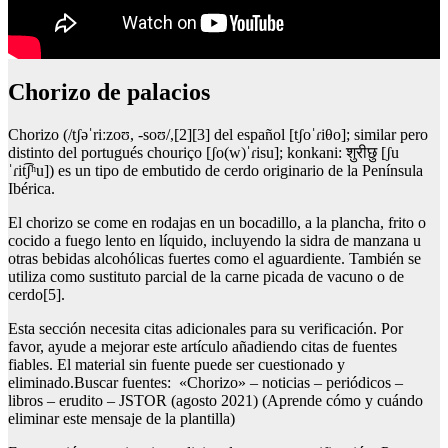
Chorizo de palacios
Chorizo (/tʃəˈriːzoʊ, -soʊ/,[2][3] del español [tʃoˈɾiθo]; similar pero
distinto del portugués chouriço [ʃo(w)ˈɾisu]; konkani: शुरीछु [ʃu
ˈɾit͡ʃʰu]) es un tipo de embutido de cerdo originario de la Península
Ibérica.
El chorizo se come en rodajas en un bocadillo, a la plancha, frito o
cocido a fuego lento en líquido, incluyendo la sidra de manzana u
otras bebidas alcohólicas fuertes como el aguardiente. También se
utiliza como sustituto parcial de la carne picada de vacuno o de
cerdo[5].
Esta sección necesita citas adicionales para su verificación. Por
favor, ayude a mejorar este artículo añadiendo citas de fuentes
fiables. El material sin fuente puede ser cuestionado y
eliminado.Buscar fuentes: «Chorizo» – noticias – periódicos –
libros – erudito – JSTOR (agosto 2021) (Aprende cómo y cuándo
eliminar este mensaje de la plantilla)