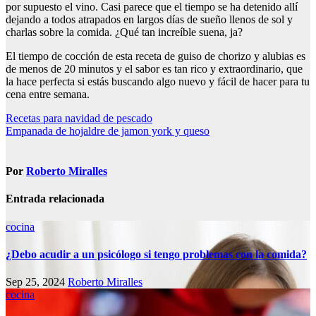
por supuesto el vino. Casi parece que el tiempo se ha detenido allí
dejando a todos atrapados en largos días de sueño llenos de sol y
charlas sobre la comida. ¿Qué tan increíble suena, ja?
El tiempo de cocción de esta receta de guiso de chorizo y alubias es
de menos de 20 minutos y el sabor es tan rico y extraordinario, que
la hace perfecta si estás buscando algo nuevo y fácil de hacer para tu
cena entre semana.
Navegación
Recetas para navidad de pescado
Empanada de hojaldre de jamon york y queso
de
entradas
Por
Roberto Miralles
Entrada relacionada
cocina
¿Debo acudir a un psicólogo si tengo problemas con la comida?
Sep 25, 2024
Roberto Miralles
cocina