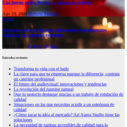
Una buena paleta ibérica, la guinda de la fiesta
Ago 29, 2024
Roberto Miralles
cocina
Ideas para decorar la mesa del comedor con elementos
religiosos en ocasiones especiales
Sep 14, 2023
Roberto Miralles
Entradas recientes
Transforma tu vida con el baile
La clave para que tu empresa marque la diferencia, contrata
un catering profesional
El futuro del audiovisual: innovaciones y tendencias
La revolución del running natural
Que tu negocio destaque gracias a un trabajo de rotulación de
calidad
Situaciones en las que necesitas acudir a un osteópata de
calidad
¿Cómo sacar tu idea al mercado? Art Aurea Studio tiene las
soluciones
La necesidad de rampas accesibles de calidad para la