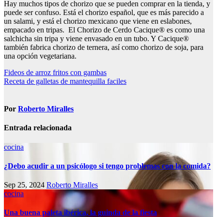
Hay muchos tipos de chorizo que se pueden comprar en la tienda, y
puede ser confuso. Está el chorizo español, que es más parecido a
un salami, y está el chorizo mexicano que viene en eslabones,
empacado en tripas. El Chorizo de Cerdo Cacique® es como una
salchicha sin tripa y viene envasado en un tubo. Y Cacique®
también fabrica chorizo de ternera, así como chorizo de soja, para
una opción vegetariana.
Navegación
Fideos de arroz fritos con gambas
Receta de galletas de mantequilla faciles
de
entradas
Por
Roberto Miralles
Entrada relacionada
cocina
¿Debo acudir a un psicólogo si tengo problemas con la comida?
Sep 25, 2024
Roberto Miralles
cocina
Una buena paleta ibérica, la guinda de la fiesta