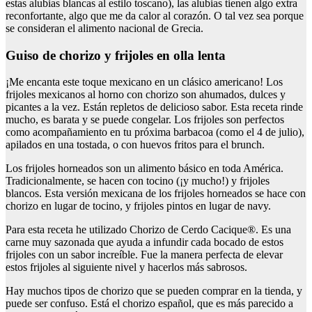
estas alubias blancas al estilo toscano), las alubias tienen algo extra
reconfortante, algo que me da calor al corazón. O tal vez sea porque
se consideran el alimento nacional de Grecia.
guiso de chorizo y frijoles en olla lenta
¡Me encanta este toque mexicano en un clásico americano! Los
frijoles mexicanos al horno con chorizo son ahumados, dulces y
picantes a la vez. Están repletos de delicioso sabor. Esta receta rinde
mucho, es barata y se puede congelar. Los frijoles son perfectos
como acompañamiento en tu próxima barbacoa (como el 4 de julio),
apilados en una tostada, o con huevos fritos para el brunch.
Los frijoles horneados son un alimento básico en toda América.
Tradicionalmente, se hacen con tocino (¡y mucho!) y frijoles
blancos. Esta versión mexicana de los frijoles horneados se hace con
chorizo en lugar de tocino, y frijoles pintos en lugar de navy.
Para esta receta he utilizado Chorizo de Cerdo Cacique®. Es una
carne muy sazonada que ayuda a infundir cada bocado de estos
frijoles con un sabor increíble. Fue la manera perfecta de elevar
estos frijoles al siguiente nivel y hacerlos más sabrosos.
Hay muchos tipos de chorizo que se pueden comprar en la tienda, y
puede ser confuso. Está el chorizo español, que es más parecido a