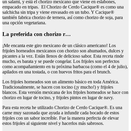
un salami, y está el chorizo mexicano que viene en eslabones,
empacado en tripas. El Chorizo de Cerdo Cacique® es como una
salchicha sin tripa y viene envasado en un tubo. Y Cacique®
también fabrica chorizo de ternera, así como chorizo de soja, para
una opción vegetariana.
la preferida con chorizo r…
¡Me encanta este giro mexicano de un clásico americano! Los
frijoles horneados mexicanos con chorizo son ahumados, dulces y
picantes a la vez. Están llenos de delicioso sabor. Esta receta rinde
mucho, es barata y se puede congelar. Los frijoles son perfectos
como acompañamiento en tu próxima barbacoa (como el 4 de julio),
apilados en una tostada, o con huevos fritos para el brunch.
Los frijoles horneados son un alimento básico en toda América.
Tradicionalmente, se hacen con tocino (¡y mucho!) y frijoles
blancos. Esta versión mexicana de los frijoles horneados se hace con
chorizo en lugar de tocino, y frijoles pintos en lugar de navy.
Para esta receta he utilizado Chorizo de Cerdo Cacique®. Es una
carne muy sazonada que ayuda a infundir cada bocado de estos
frijoles con un sabor increíble. Fue la manera perfecta de elevar
estos frijoles al siguiente nivel y hacerlos más sabrosos.