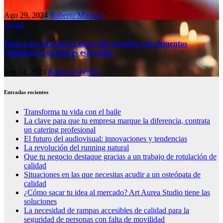
Ago 29, 2024
Roberto Miralles
cocina
Ideas para decorar la mesa del comedor con elementos
religiosos en ocasiones especiales
Sep 14, 2023
Roberto Miralles
Entradas recientes
Transforma tu vida con el baile
La clave para que tu empresa marque la diferencia, contrata
un catering profesional
El futuro del audiovisual: innovaciones y tendencias
La revolución del running natural
Que tu negocio destaque gracias a un trabajo de rotulación de
calidad
Situaciones en las que necesitas acudir a un osteópata de
calidad
¿Cómo sacar tu idea al mercado? Art Aurea Studio tiene las
soluciones
La necesidad de rampas accesibles de calidad para la
seguridad de personas con falta de movilidad