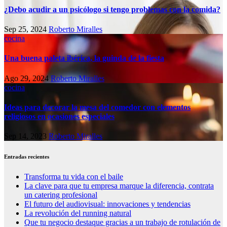
¿Debo acudir a un psicólogo si tengo problemas con la comida?
Sep 25, 2024
Roberto Miralles
cocina
Una buena paleta ibérica, la guinda de la fiesta
Ago 29, 2024
Roberto Miralles
cocina
Ideas para decorar la mesa del comedor con elementos
religiosos en ocasiones especiales
Sep 14, 2023
Roberto Miralles
Entradas recientes
Transforma tu vida con el baile
La clave para que tu empresa marque la diferencia, contrata
un catering profesional
El futuro del audiovisual: innovaciones y tendencias
La revolución del running natural
Que tu negocio destaque gracias a un trabajo de rotulación de