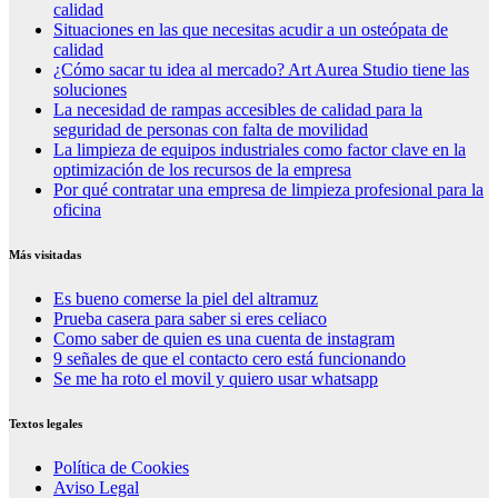
calidad
Situaciones en las que necesitas acudir a un osteópata de
calidad
¿Cómo sacar tu idea al mercado? Art Aurea Studio tiene las
soluciones
La necesidad de rampas accesibles de calidad para la
seguridad de personas con falta de movilidad
La limpieza de equipos industriales como factor clave en la
optimización de los recursos de la empresa
Por qué contratar una empresa de limpieza profesional para la
oficina
Más visitadas
Es bueno comerse la piel del altramuz
Prueba casera para saber si eres celiaco
Como saber de quien es una cuenta de instagram
9 señales de que el contacto cero está funcionando
Se me ha roto el movil y quiero usar whatsapp
Textos legales
Política de Cookies
Aviso Legal