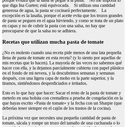
porque evitará que la salsa se pegue a la pasta. No me importa lo
que diga Ina Garten; está equivocada. Si utilizas una cantidad
generosa de agua, la pasta se cocinará perfectamente. La
excepción es la lasaña, porque el aceite evita que los trozos grandes
de pasta se peguen en el agua hirviendo, y como se trata de un plato
en capas y no de cubrir la pasta con una salsa, no hay que
preocuparse de que la salsa no se adhiera.
Recetas que utilizan mucha pasta de tomate
¿No es molesto cuando una receta pide menos de una lata pequeña
llena de pasta de tomate en esta receta? (y lo siento por aquellas de
mis recetas que lo hacen). La mayoría de las veces no sabemos qué
hacer con ella, y la dejamos parcialmente cubierta con papel plástico
en el fondo de mi nevera, y la descubrimos semanas y semanas
después, con una ligera capa de moho en la parte superior, y la
tiramos, sintiéndonos desperdiciados e irritados.
Esto es lo que hay que hacer: Sacar el resto de la pasta de tomate y
meterlo en una bolsita con cremallera a prueba de congelación en la
que hayas escrito «Pasta de tomate» y la fecha con un Sharpie (que
deberías tener siempre en el cajón de los trastos de la cocina).
La próxima vez que necesites una pequeña cantidad de pasta de
tomate, sácala y rompe un trozo del tamaño de una cucharada o lo