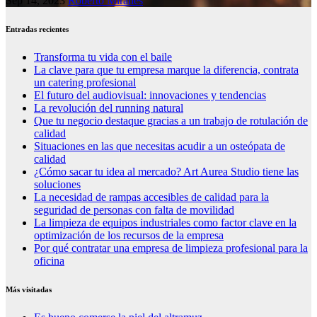
Sep 14, 2023
Roberto Miralles
Entradas recientes
Transforma tu vida con el baile
La clave para que tu empresa marque la diferencia, contrata
un catering profesional
El futuro del audiovisual: innovaciones y tendencias
La revolución del running natural
Que tu negocio destaque gracias a un trabajo de rotulación de
calidad
Situaciones en las que necesitas acudir a un osteópata de
calidad
¿Cómo sacar tu idea al mercado? Art Aurea Studio tiene las
soluciones
La necesidad de rampas accesibles de calidad para la
seguridad de personas con falta de movilidad
La limpieza de equipos industriales como factor clave en la
optimización de los recursos de la empresa
Por qué contratar una empresa de limpieza profesional para la
oficina
Más visitadas