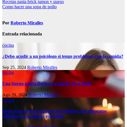
Navegación
Recetas pasta brick jamon y queso
Como hacer una sopa de pollo
de
entradas
Por
Roberto Miralles
Entrada relacionada
cocina
¿Debo acudir a un psicólogo si tengo problemas con la comida?
Sep 25, 2024
Roberto Miralles
cocina
Una buena paleta ibérica, la guinda de la fiesta
Ago 29, 2024
Roberto Miralles
cocina
Ideas para decorar la mesa del comedor con elementos
religiosos en ocasiones especiales