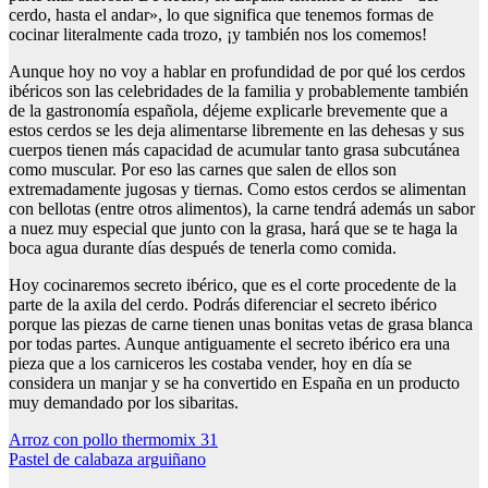
cerdo, hasta el andar», lo que significa que tenemos formas de
cocinar literalmente cada trozo, ¡y también nos los comemos!
Aunque hoy no voy a hablar en profundidad de por qué los cerdos
ibéricos son las celebridades de la familia y probablemente también
de la gastronomía española, déjeme explicarle brevemente que a
estos cerdos se les deja alimentarse libremente en las dehesas y sus
cuerpos tienen más capacidad de acumular tanto grasa subcutánea
como muscular. Por eso las carnes que salen de ellos son
extremadamente jugosas y tiernas. Como estos cerdos se alimentan
con bellotas (entre otros alimentos), la carne tendrá además un sabor
a nuez muy especial que junto con la grasa, hará que se te haga la
boca agua durante días después de tenerla como comida.
Hoy cocinaremos secreto ibérico, que es el corte procedente de la
parte de la axila del cerdo. Podrás diferenciar el secreto ibérico
porque las piezas de carne tienen unas bonitas vetas de grasa blanca
por todas partes. Aunque antiguamente el secreto ibérico era una
pieza que a los carniceros les costaba vender, hoy en día se
considera un manjar y se ha convertido en España en un producto
muy demandado por los sibaritas.
Navegación
Arroz con pollo thermomix 31
Pastel de calabaza arguiñano
de