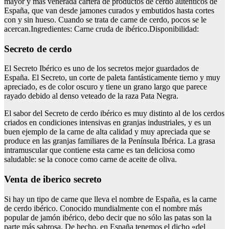
mayor y más venerada cartera de productos de cerdo auténticos de
España, que van desde jamones curados y embutidos hasta cortes
con y sin hueso. Cuando se trata de carne de cerdo, pocos se le
acercan.Ingredientes: Carne cruda de ibérico.Disponibilidad:
Secreto de cerdo
El Secreto Ibérico es uno de los secretos mejor guardados de
España. El Secreto, un corte de paleta fantásticamente tierno y muy
apreciado, es de color oscuro y tiene un grano largo que parece
rayado debido al denso veteado de la raza Pata Negra.
El sabor del Secreto de cerdo ibérico es muy distinto al de los cerdos
criados en condiciones intensivas en granjas industriales, y es un
buen ejemplo de la carne de alta calidad y muy apreciada que se
produce en las granjas familiares de la Península Ibérica. La grasa
intramuscular que contiene esta carne es tan deliciosa como
saludable: se la conoce como carne de aceite de oliva.
Venta de iberico secreto
Si hay un tipo de carne que lleva el nombre de España, es la carne
de cerdo ibérico. Conocido mundialmente con el nombre más
popular de jamón ibérico, debo decir que no sólo las patas son la
parte más sabrosa. De hecho, en España tenemos el dicho «del