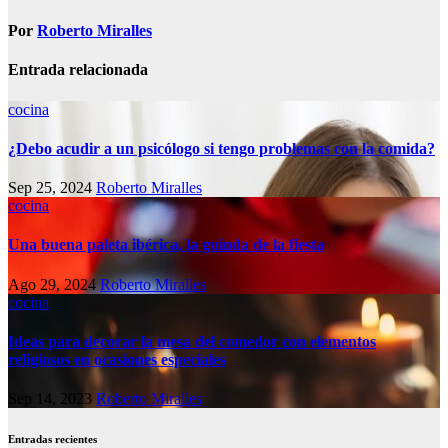
entradas
Por
Roberto Miralles
Entrada relacionada
cocina
¿Debo acudir a un psicólogo si tengo problemas con la comida?
Sep 25, 2024
Roberto Miralles
cocina
Una buena paleta ibérica, la guinda de la fiesta
Ago 29, 2024
Roberto Miralles
cocina
Ideas para decorar la mesa del comedor con elementos
religiosos en ocasiones especiales
Sep 14, 2023
Roberto Miralles
Entradas recientes