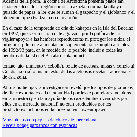
Además de la porra, la cocina de Archidona presenta platos tan
característicos de la región como la cazuela moruna, la olla y el
guisado de papas, a los que se suman el gazpacho y el ajoblanco y el
pimentón, que rivalizan con el maimón.
En el caso de la temporada de cría de kakapos en la Isla del Bacalao
en 1992, que se vio claramente agravada por la política de no
vigilar/apoyar a las hembras reproductoras ni proteger los nidos, el
programa piloto de alimentación suplementaria se amplió a finales
de 1992/93 para, en la medida de lo posible, incluir a todas las
hembras de la Isla del Bacalao. kakapo.net
tomate, ajo, pimiento y cebolla), potaje de acelgas, migas y conejo al
Guadiar son sólo una muestra de las apetitosas recetas tradicionales
de esta zona.
Al mismo tiempo, la investigación reveló que los tipos de productos
de filete exportados a la Comunidad por los exportadores incluidos
en la muestra (y en la mayoría de los casos también vendidos por
ellos en el mercado nacional) no eran producidos por los
productores incluidos en la muestra. eur-lex.europa.eu
Navegación
Magdalenas con pepitas de chocolate mercadona
Receta potaje garbanzos con espinacas
de