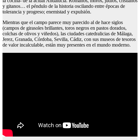
la cocina- de la actual Andalucía. Romanos, moros, judíos, cristianos
y gitanos… el péndulo de la historia oscilando entre épocas de
tolerancia y progreso; enemistad y expulsión.
Mientras que el campo parece muy parecido al de hace siglos
(campos de girasoles brillantes, toros negros en pastos dorados,
colchas de olivos y viñedos), las ciudades catedralicias de Málaga,
Jerez, Granada, Córdoba, Sevilla, Cádiz, con sus museos de tesoros
de valor incalculable, están muy presentes en el mundo moderno.