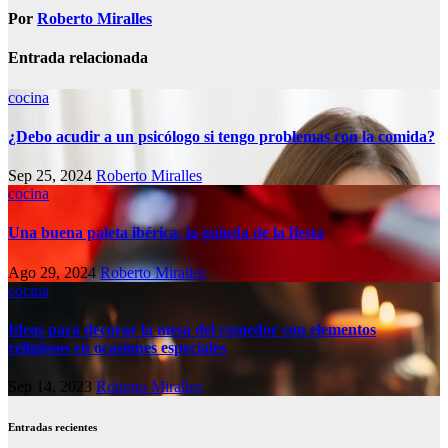
entradas
Por
Roberto Miralles
Entrada relacionada
cocina
¿Debo acudir a un psicólogo si tengo problemas con la comida?
Sep 25, 2024
Roberto Miralles
cocina
Una buena paleta ibérica, la guinda de la fiesta
Ago 29, 2024
Roberto Miralles
cocina
Ideas para decorar la mesa del comedor con elementos
religiosos en ocasiones especiales
Sep 14, 2023
Roberto Miralles
Entradas recientes