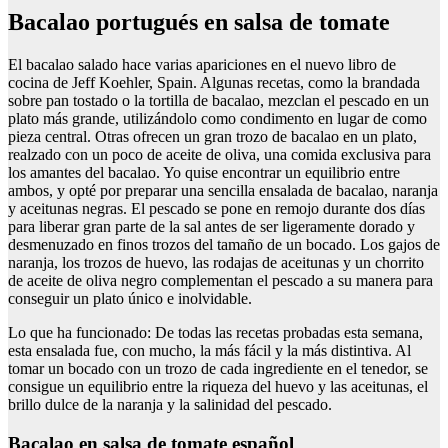
bacalao portugués en salsa de tomate
El bacalao salado hace varias apariciones en el nuevo libro de
cocina de Jeff Koehler, Spain. Algunas recetas, como la brandada
sobre pan tostado o la tortilla de bacalao, mezclan el pescado en un
plato más grande, utilizándolo como condimento en lugar de como
pieza central. Otras ofrecen un gran trozo de bacalao en un plato,
realzado con un poco de aceite de oliva, una comida exclusiva para
los amantes del bacalao. Yo quise encontrar un equilibrio entre
ambos, y opté por preparar una sencilla ensalada de bacalao, naranja
y aceitunas negras. El pescado se pone en remojo durante dos días
para liberar gran parte de la sal antes de ser ligeramente dorado y
desmenuzado en finos trozos del tamaño de un bocado. Los gajos de
naranja, los trozos de huevo, las rodajas de aceitunas y un chorrito
de aceite de oliva negro complementan el pescado a su manera para
conseguir un plato único e inolvidable.
Lo que ha funcionado: De todas las recetas probadas esta semana,
esta ensalada fue, con mucho, la más fácil y la más distintiva. Al
tomar un bocado con un trozo de cada ingrediente en el tenedor, se
consigue un equilibrio entre la riqueza del huevo y las aceitunas, el
brillo dulce de la naranja y la salinidad del pescado.
bacalao en salsa de tomate español