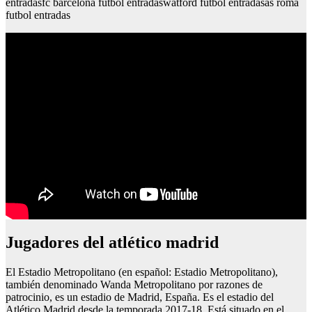
entradasfc barcelona futbol entradaswatford futbol entradasas roma
futbol entradas
Jugadores del atlético madrid
El Estadio Metropolitano (en español: Estadio Metropolitano),
también denominado Wanda Metropolitano por razones de
patrocinio, es un estadio de Madrid, España. Es el estadio del
Atlético Madrid desde la temporada 2017-18. Está situado en el