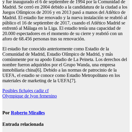
y fue inaugurado el 6 de septiembre de 1994 por la Comunidad de
Madrid. Se cerró en 2004 debido a la candidatura de la ciudad a los
Juegos Olímpicos de 2016 y en 2013 pasó a manos del Atlético de
Madrid. El estadio fue renovado y la nueva instalación se reabrió al
público el 16 de septiembre de 2017, cuando el Atlético Madrid se
enfrentó al Málaga en la Liga. El estadio tenía una capacidad de
20.000 espectadores en el momento de su cierre y reabrió con un
aforo de 68.456 personas tras su renovación.
El estadio fue conocido anteriormente como Estadio de la
Comunidad de Madrid, Estadio Olímpico de Madrid, y más
comúnmente por su apodo Estadio de La Peineta. Los derechos del
nombre fueron adquiridos por el Grupo Wanda, una empresa
inmobiliaria china[6]. Debido a las normas de patrocinio de la
UEFA, el estadio se conoce como Estadio Metropolitano en los
materiales de marketing de la UEFA[7].
Navegación
Posibles fichajes cadiz cf
Olympique de lyon femenino
de
entradas
Por
Roberto Miralles
Entrada relacionada