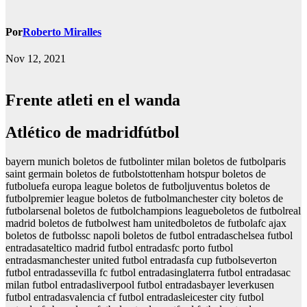
Por
Roberto Miralles
Nov 12, 2021
Frente atleti en el wanda
Atlético de madridfútbol
bayern munich boletos de futbolinter milan boletos de futbolparis
saint germain boletos de futbolstottenham hotspur boletos de
futboluefa europa league boletos de futboljuventus boletos de
futbolpremier league boletos de futbolmanchester city boletos de
futbolarsenal boletos de futbolchampions leagueboletos de futbolreal
madrid boletos de futbolwest ham unitedboletos de futbolafc ajax
boletos de futbolssc napoli boletos de futbol entradaschelsea futbol
entradasateltico madrid futbol entradasfc porto futbol
entradasmanchester united futbol entradasfa cup futbolseverton
futbol entradassevilla fc futbol entradasinglaterra futbol entradasac
milan futbol entradasliverpool futbol entradasbayer leverkusen
futbol entradasvalencia cf futbol entradasleicester city futbol