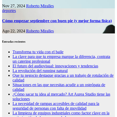
Nov 27, 2024
Roberto Miralles
deportes
Cómo empezar septiembre con buen pie (y mejor forma física)
Ago 22, 2024
Roberto Miralles
Entradas recientes
Transforma tu vida con el baile
La clave para que tu empresa marque la diferencia, contrata
un catering profesional
El futuro del audiovisual: innovaciones y tendencias
La revolución del running natural
Que tu negocio destaque gracias a un trabajo de rotulación de
calidad
Situaciones en las que necesitas acudir a un osteópata de
calidad
¿Cómo sacar tu idea al mercado? Art Aurea Studio tiene las
soluciones
La necesidad de rampas accesibles de calidad para la
seguridad de personas con falta de movilidad
La limpieza de equipos industriales como factor clave en la