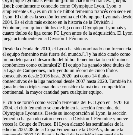
Olympique Lyonnais Féminin (pronunciación en francés: [ɔlɛ̃pik
ljɔnɛ]; comúnmente conocido como Olympique Lyon, Lyon, o
simplemente OL) es un club de fútbol femenino francés con sede en
Lyon. El club es la sección femenina del Olympique Lyonnais desde
2004. Es el club más exitoso en la historia de la División 1
Féminine, con quince títulos de liga como Olympique Lyonnais y
cuatro títulos de liga como FC Lyon antes de la adquisición. El Lyon
juega actualmente en la División 1 Féminine.
Desde la década de 2010, el Lyon ha sido nombrado con frecuencia
el equipo femenino más fuerte del mundo,[1] y ha sido citado como
un modelo para el desarrollo del fútbol femenino tanto en términos
económicos como culturales[2] El equipo ha ganado siete títulos de
la Liga de Campeones, incluyendo un récord de cinco títulos
consecutivos desde 2016 hasta 2020, así como 14 títulos
consecutivos de la liga nacional desde 2007 hasta 2020. También ha
ganado cinco triples cuando se considera la máxima competición
continental, la mayor cantidad para cualquier equipo.
El club se formó como sección femenina del FC Lyon en 1970. En
2004, el club femenino se convirtió en la sección femenina del
Olympique Lyonnais. Desde su incorporación al Lyon, la sección
femenina ha ganado catorce veces la Division 1 Féminine y nueve
veces la Coupe de France. El Lyon alcanzó las semifinales de la
edición 2007-08 de la Copa Femenina de la UEFA y, durante la
temporada 2009-10, llegó a la final de la edición inaugural de la