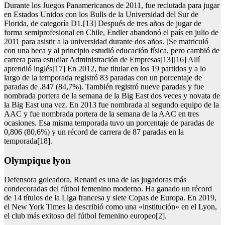
Durante los Juegos Panamericanos de 2011, fue reclutada para jugar
en Estados Unidos con los Bulls de la Universidad del Sur de
Florida, de categoría D1.[13] Después de tres años de jugar de
forma semiprofesional en Chile, Endler abandonó el país en julio de
2011 para asistir a la universidad durante dos años. [Se matriculó
con una beca y al principio estudió educación física, pero cambió de
carrera para estudiar Administración de Empresas[13][16] Allí
aprendió inglés[17] En 2012, fue titular en los 19 partidos y a lo
largo de la temporada registró 83 paradas con un porcentaje de
paradas de .847 (84,7%). También registró nueve paradas y fue
nombrada portera de la semana de la Big East dos veces y novata de
la Big East una vez. En 2013 fue nombrada al segundo equipo de la
AAC y fue nombrada portera de la semana de la AAC en tres
ocasiones. Esa misma temporada tuvo un porcentaje de paradas de
0,806 (80,6%) y un récord de carrera de 87 paradas en la
temporada[18].
Olympique lyon
Defensora goleadora, Renard es una de las jugadoras más
condecoradas del fútbol femenino moderno. Ha ganado un récord
de 14 títulos de la Liga francesa y siete Copas de Europa. En 2019,
el New York Times la describió como una «institución» en el Lyon,
el club más exitoso del fútbol femenino europeo[2].