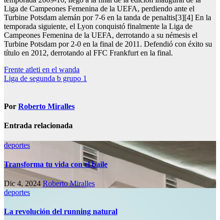
Liga de Campeones Femenina de la UEFA, perdiendo ante el
Turbine Potsdam alemán por 7-6 en la tanda de penaltis[3][4] En la
temporada siguiente, el Lyon conquistó finalmente la Liga de
Campeones Femenina de la UEFA, derrotando a su némesis el
Turbine Potsdam por 2-0 en la final de 2011. Defendió con éxito su
título en 2012, derrotando al FFC Frankfurt en la final.
Navegación
Frente atleti en el wanda
Liga de segunda b grupo 1
de
entradas
Por
Roberto Miralles
Entrada relacionada
deportes
Transforma tu vida con el baile
Dic 4, 2024
Roberto Miralles
deportes
La revolución del running natural