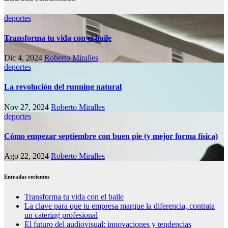
deportes
Transforma tu vida con el baile
Dic 4, 2024
Roberto Miralles
deportes
La revolución del running natural
Nov 27, 2024
Roberto Miralles
deportes
Cómo empezar septiembre con buen pie (y mejor forma física)
Ago 22, 2024
Roberto Miralles
Entradas recientes
Transforma tu vida con el baile
La clave para que tu empresa marque la diferencia, contrata
un catering profesional
El futuro del audiovisual: innovaciones y tendencias