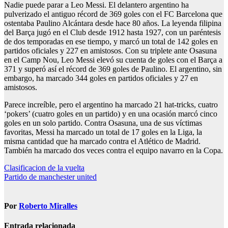
Nadie puede parar a Leo Messi. El delantero argentino ha
pulverizado el antiguo récord de 369 goles con el FC Barcelona que
ostentaba Paulino Alcántara desde hace 80 años. La leyenda filipina
del Barça jugó en el Club desde 1912 hasta 1927, con un paréntesis
de dos temporadas en ese tiempo, y marcó un total de 142 goles en
partidos oficiales y 227 en amistosos. Con su triplete ante Osasuna
en el Camp Nou, Leo Messi elevó su cuenta de goles con el Barça a
371 y superó así el récord de 369 goles de Paulino. El argentino, sin
embargo, ha marcado 344 goles en partidos oficiales y 27 en
amistosos.
Parece increíble, pero el argentino ha marcado 21 hat-tricks, cuatro
‘pokers’ (cuatro goles en un partido) y en una ocasión marcó cinco
goles en un solo partido. Contra Osasuna, una de sus víctimas
favoritas, Messi ha marcado un total de 17 goles en la Liga, la
misma cantidad que ha marcado contra el Atlético de Madrid.
También ha marcado dos veces contra el equipo navarro en la Copa.
Navegación
Clasificacion de la vuelta
Partido de manchester united
de
entradas
Por
Roberto Miralles
Entrada relacionada