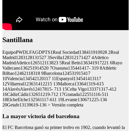
Santillana
EquipoPWDLFAGDPTS1Real Sociedad138411910928 2Real
Madrid1283128131527 3Sevilla128312171427 4Atletico
MadridAtletico126512113823 5Real Betis136341917221 6Rayo
Vallecano136251914520 7Osasuna135441417- 319 8Athletic
Bilbao12462118318 9Barcelona124531915417
10Valencia134542120117 11Espanyol134541413117
12Villarreal123631412215 13Mallorca133641319-615
14AlavésAlavés12417815- 713 15Celta Vigo133371317-412
16CádizCádiz132651219-712 17Granada122551116-511
18ElcheElche132561117-611 19Levante130671225-136
20Getafe13139619-136 > Versión completa
La mayor victoria del barcelona
El FC Barcelona ganó su primer trofeo en 1902, cuando levantó la