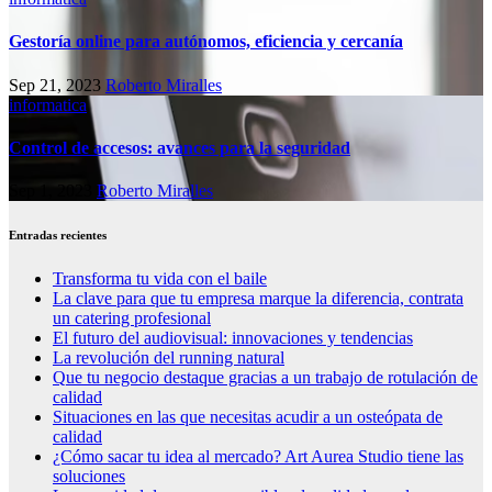
Gestoría online para autónomos, eficiencia y cercanía
Sep 21, 2023
Roberto Miralles
informatica
Control de accesos: avances para la seguridad
Sep 1, 2023
Roberto Miralles
Entradas recientes
Transforma tu vida con el baile
La clave para que tu empresa marque la diferencia, contrata
un catering profesional
El futuro del audiovisual: innovaciones y tendencias
La revolución del running natural
Que tu negocio destaque gracias a un trabajo de rotulación de
calidad
Situaciones en las que necesitas acudir a un osteópata de
calidad
¿Cómo sacar tu idea al mercado? Art Aurea Studio tiene las
soluciones