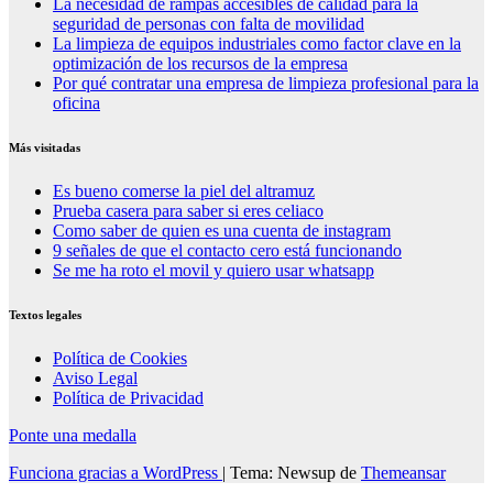
La necesidad de rampas accesibles de calidad para la
seguridad de personas con falta de movilidad
La limpieza de equipos industriales como factor clave en la
optimización de los recursos de la empresa
Por qué contratar una empresa de limpieza profesional para la
oficina
Más visitadas
Es bueno comerse la piel del altramuz
Prueba casera para saber si eres celiaco
Como saber de quien es una cuenta de instagram
9 señales de que el contacto cero está funcionando
Se me ha roto el movil y quiero usar whatsapp
Textos legales
Política de Cookies
Aviso Legal
Política de Privacidad
Ponte una medalla
Funciona gracias a WordPress
|
Tema: Newsup de
Themeansar