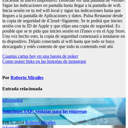
Enciende tu nuevo dispositivo. Deberías ver una pantalla de «Hola».
Sigue las indicaciones en pantalla hasta llegar a la pantalla de wifi.
Inicia sesión en tu red wifi local y sigue las indicaciones hasta que
llegues a la pantalla de Aplicaciones y datos. Pulsa Restaurar desde
la copia de seguridad de iCloud>Siguiente. Se te pedirá que inicies
sesión con tu ID de Apple y que elijas una copia de seguridad. Es
posible que se te pida que inicies sesión en iTunes o en el App Store.
Una vez hecho esto, la copia de seguridad comenzará a instalarse en
tu dispositivo. Déjalo conectado al wifi hasta que todo se haya
descargado y estés contento de que todo tu contenido esté ahí.
Navegación
Cuantas cartas hay en una baraja de poker
Como poner links en las historias de instagram
de
entradas
Por
Roberto Miralles
Entrada relacionada
informatica
Soluciones SAP: ventajas para las empresas
Feb 5, 2024
Roberto Miralles
informatica