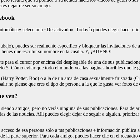
eres dejar de ser su amigo.
cebook
tomática» selecciona «Desactivado». Todavía puedes elegir hacer clic e
bajo), puedes ser realmente específico y bloquear las invitaciones de a
 tienes que escribir su nombre en la casilla. Y, ¡BUENO!
nte pasa el cursor por encima del desplegable de una de sus publicacio
io.5. Cómo evitar que todo el mundo vea las páginas horribles que te g
os (Harry Potter, Boo) o a la de un ama de casa sexualmente frustrada 
alir no piense que eres el tipo de persona a la que le gusta ver fotos de
ue ven?
s siendo amigos, pero no verás ninguna de sus publicaciones. Para dejar d
as de las noticias. Allí puedes elegir dejar de seguir a alguien, prioriz
acceso de esa persona sólo a tus publicaciones e información pública añad
» de la parte superior. Para cada amigo, puedes hacer clic en el recuad