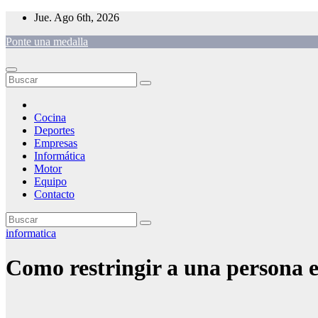
Saltar
Jue. Ago 6th, 2026
al
Ponte una medalla
contenido
Cocina
Deportes
Empresas
Informática
Motor
Equipo
Contacto
informatica
Como restringir a una persona e