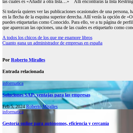
las cuales es «Añadir a otra lista…» Allí encontrarás la lista Restring
Si todavía quieres ver las publicaciones ocasionales de una persona, 
en la flecha de la esquina superior derecha. Allí verás la opción de 
puedes etiquetarlas como Conocido. Para ello, ve a tu página de perfi
que aparezcan las opciones, una de las cuales es etiquetarlo como con
Navegación
A todos los chicos de los que me enamore libros
Cuanto gana un administrador de empresas en españa
de
entradas
Por
Roberto Miralles
Entrada relacionada
informatica
Soluciones SAP: ventajas para las empresas
Feb 5, 2024
Roberto Miralles
informatica
Gestoría online para autónomos, eficiencia y cercanía