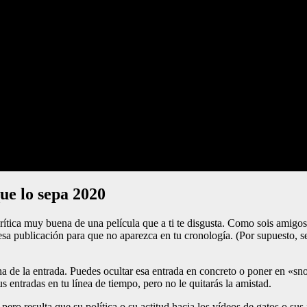
ue lo sepa 2020
ítica muy buena de una película que a ti te disgusta. Como sois amigos
 esa publicación para que no aparezca en tu cronología. (Por supuesto, s
echa de la entrada. Puedes ocultar esa entrada en concreto o poner en «
s entradas en tu línea de tiempo, pero no le quitarás la amistad.
ro resulta que su política o su actitud hacia los vídeos de gatos o sus 