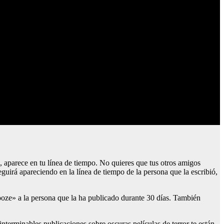
, aparece en tu línea de tiempo. No quieres que tus otros amigos
eguirá apareciendo en la línea de tiempo de la persona que la escribió,
snooze» a la persona que la ha publicado durante 30 días. También
interminables publicaciones sobre oscuras películas de terror te están