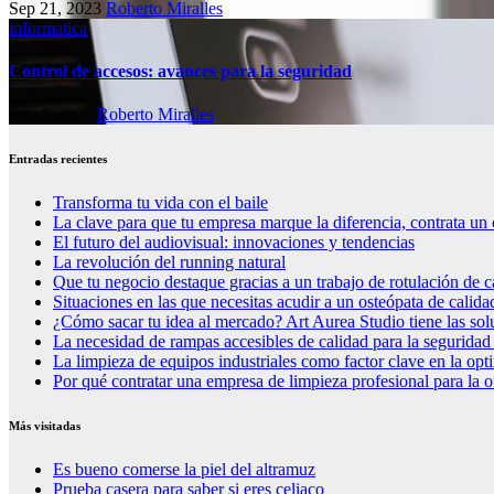
Sep 21, 2023
Roberto Miralles
informatica
Control de accesos: avances para la seguridad
Sep 1, 2023
Roberto Miralles
Entradas recientes
Transforma tu vida con el baile
La clave para que tu empresa marque la diferencia, contrata un 
El futuro del audiovisual: innovaciones y tendencias
La revolución del running natural
Que tu negocio destaque gracias a un trabajo de rotulación de c
Situaciones en las que necesitas acudir a un osteópata de calida
¿Cómo sacar tu idea al mercado? Art Aurea Studio tiene las so
La necesidad de rampas accesibles de calidad para la seguridad
La limpieza de equipos industriales como factor clave en la op
Por qué contratar una empresa de limpieza profesional para la o
Más visitadas
Es bueno comerse la piel del altramuz
Prueba casera para saber si eres celiaco