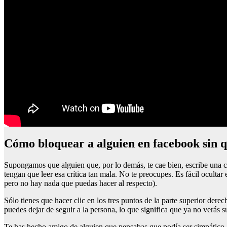
Cómo bloquear a alguien en facebook sin q
Supongamos que alguien que, por lo demás, te cae bien, escribe una cr
tengan que leer esa crítica tan mala. No te preocupes. Es fácil ocultar
pero no hay nada que puedas hacer al respecto).
Sólo tienes que hacer clic en los tres puntos de la parte superior der
puedes dejar de seguir a la persona, lo que significa que ya no verás su
Te has hecho amigo de alguien que pensabas que podía ser simpático, pe