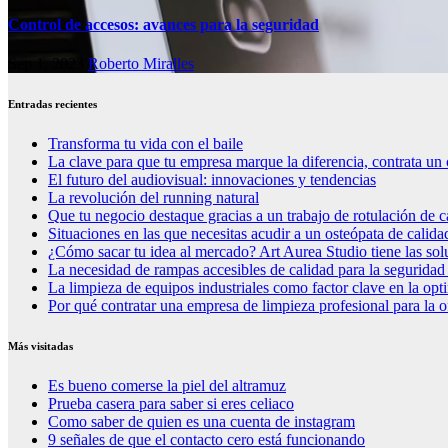
Control de accesos: avances para la seguridad
Sep 1, 2023
Roberto Miralles
Entradas recientes
Transforma tu vida con el baile
La clave para que tu empresa marque la diferencia, contrata un 
El futuro del audiovisual: innovaciones y tendencias
La revolución del running natural
Que tu negocio destaque gracias a un trabajo de rotulación de c
Situaciones en las que necesitas acudir a un osteópata de calida
¿Cómo sacar tu idea al mercado? Art Aurea Studio tiene las so
La necesidad de rampas accesibles de calidad para la seguridad
La limpieza de equipos industriales como factor clave en la op
Por qué contratar una empresa de limpieza profesional para la o
Más visitadas
Es bueno comerse la piel del altramuz
Prueba casera para saber si eres celiaco
Como saber de quien es una cuenta de instagram
9 señales de que el contacto cero está funcionando