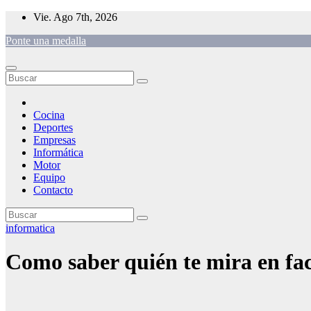
Saltar
Vie. Ago 7th, 2026
al
Ponte una medalla
contenido
Cocina
Deportes
Empresas
Informática
Motor
Equipo
Contacto
informatica
Como saber quién te mira en fac