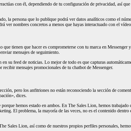
actúas con él, dependiendo de tu configuración de privacidad, así que e
do, la persona que lo publique podrá ver datos analíticos como el núme
odrá ver nombres concretos a menos que hayas interactuado con el vídeo
o lo que tienen que hacer es comprometerse con tu marca en Messenger y
e enviar mensajes de seguimiento.
 en su feed de noticias. Lo mejor de todo es que capturas automáticame
r recibir mensajes promocionales de tu chatbot de Messenger.
dirección, pero los anfitriones no están reconociendo la sección de com
bación», dices.
 porque hemos estado en ambos. En The Sales Lion, hemos trabajado con
eting. El problema, la mayoría de las veces, no es el contenido dentro de
 The Sales Lion, así como de nuestros propios perfiles personales, hemos