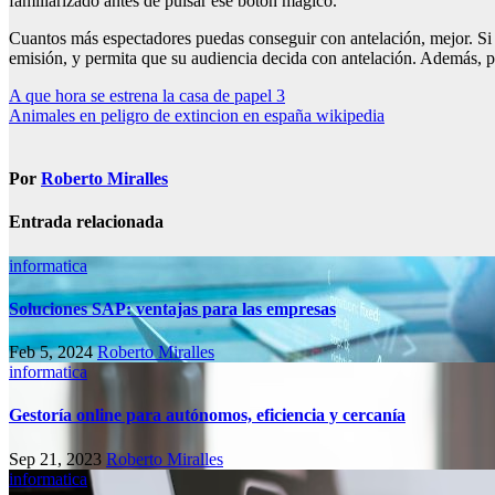
familiarizado antes de pulsar ese botón mágico.
Cuantos más espectadores puedas conseguir con antelación, mejor. Si
emisión, y permita que su audiencia decida con antelación. Además, pued
Navegación
A que hora se estrena la casa de papel 3
Animales en peligro de extincion en españa wikipedia
de
entradas
Por
Roberto Miralles
Entrada relacionada
informatica
Soluciones SAP: ventajas para las empresas
Feb 5, 2024
Roberto Miralles
informatica
Gestoría online para autónomos, eficiencia y cercanía
Sep 21, 2023
Roberto Miralles
informatica