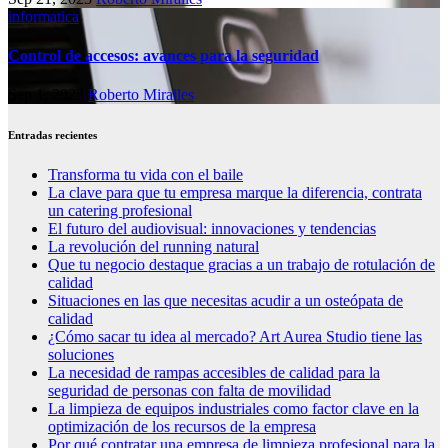
informatica
Control de accesos: avances para la seguridad
Sep 1, 2023
Roberto Miralles
Entradas recientes
Transforma tu vida con el baile
La clave para que tu empresa marque la diferencia, contrata
un catering profesional
El futuro del audiovisual: innovaciones y tendencias
La revolución del running natural
Que tu negocio destaque gracias a un trabajo de rotulación de
calidad
Situaciones en las que necesitas acudir a un osteópata de
calidad
¿Cómo sacar tu idea al mercado? Art Aurea Studio tiene las
soluciones
La necesidad de rampas accesibles de calidad para la
seguridad de personas con falta de movilidad
La limpieza de equipos industriales como factor clave en la
optimización de los recursos de la empresa
Por qué contratar una empresa de limpieza profesional para la