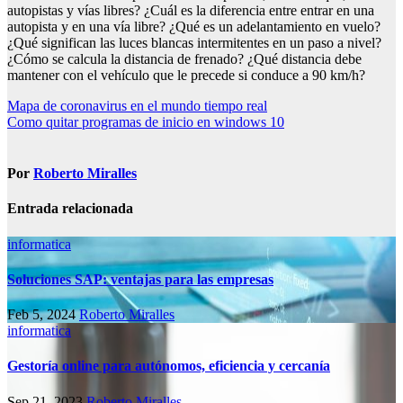
autopistas y vías libres? ¿Cuál es la diferencia entre entrar en una
autopista y en una vía libre? ¿Qué es un adelantamiento en vuelo?
¿Qué significan las luces blancas intermitentes en un paso a nivel?
¿Cómo se calcula la distancia de frenado? ¿Qué distancia debe
mantener con el vehículo que le precede si conduce a 90 km/h?
Navegación
Mapa de coronavirus en el mundo tiempo real
Como quitar programas de inicio en windows 10
de
entradas
Por
Roberto Miralles
Entrada relacionada
informatica
Soluciones SAP: ventajas para las empresas
Feb 5, 2024
Roberto Miralles
informatica
Gestoría online para autónomos, eficiencia y cercanía
Sep 21, 2023
Roberto Miralles