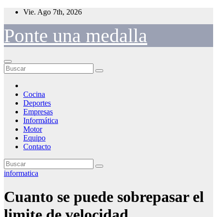
Saltar
Vie. Ago 7th, 2026
al
contenido
Ponte una medalla
Cocina
Deportes
Empresas
Informática
Motor
Equipo
Contacto
informatica
Cuanto se puede sobrepasar el
limite de velocidad