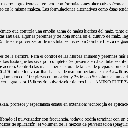
smo ingrediente activo pero con formulaciones alternativas (concentra
so en la misma maleza. Las formulaciones alternativas como éstas tendr
stémico que controla una amplia gama de malas hierbas del maíz, tanto a
zas anuales, algunas perennes y de hoja ancha en el cultivo de maíz. 
5 litros de pulverizador de mochila, se necesitan 50ml de fuerza de guar
tes de la siembra. Para el control de las hierbas anuales y perennes más 
erbas hasta que las seca por completo. Se presenta en 3 cantidades difer
 de acción: Controla las malas hierbas durante la fase de preparación d
120 -150 ml de fuerza arriba. La tasa de uso por hectárea es de 3 a 
0g también con 100 piezas en un cartón y 260g con 50 sobres en un car
zcla con agua para 15 litros de pulverizador de mochila. AMINO FUER
 profesor y especialista estatal en extensión; tecnología de aplicació
brado el pulverizador con frecuencia, todavía podría terminar con un co
ndices de aplicación: el volumen de la mezcla de pulverización (plaguic