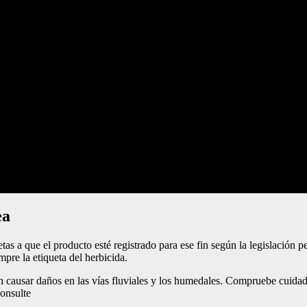
ea
s a que el producto esté registrado para ese fin según la legislación pe
mpre la etiqueta del herbicida.
ausar daños en las vías fluviales y los humedales. Compruebe cuidados
consulte