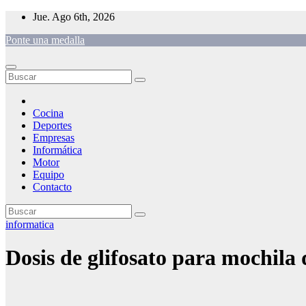
Saltar
Jue. Ago 6th, 2026
al
Ponte una medalla
contenido
Cocina
Deportes
Empresas
Informática
Motor
Equipo
Contacto
informatica
Dosis de glifosato para mochila d