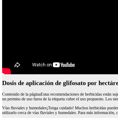
dosis de aplicación de glifosato por hectár
Contenido de la páginaEstas recomendaciones de herbicidas están sujeta
un permiso de uso fuera de la etiqueta cubre el uso propuesto. Lea sie
Vías fluviales y humedales¡Tenga cuidado! Muchos herbicidas pueden c
utilizarlo cerca de vías fluviales y humedales. Para más información, 