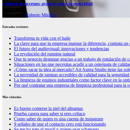
Control de accesos: avances para la seguridad
Sep 1, 2023
Roberto Miralles
Entradas recientes
Transforma tu vida con el baile
La clave para que tu empresa marque la diferencia, contrata un 
El futuro del audiovisual: innovaciones y tendencias
La revolución del running natural
Que tu negocio destaque gracias a un trabajo de rotulación de c
Situaciones en las que necesitas acudir a un osteópata de calida
¿Cómo sacar tu idea al mercado? Art Aurea Studio tiene las so
La necesidad de rampas accesibles de calidad para la seguridad
La limpieza de equipos industriales como factor clave en la op
Por qué contratar una empresa de limpieza profesional para la o
Más visitadas
Es bueno comerse la piel del altramuz
Prueba casera para saber si eres celiaco
Como saber de quien es una cuenta de instagram
9 señales de que el contacto cero está funcionando
Se me ha roto el movil y quiero usar whatsapp