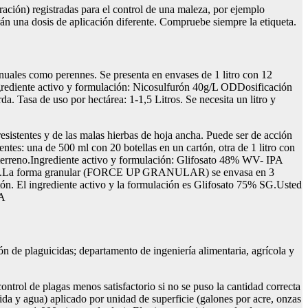
ción) registradas para el control de una maleza, por ejemplo
án una dosis de aplicación diferente. Compruebe siempre la etiqueta.
nuales como perennes. Se presenta en envases de 1 litro con 12
Ingrediente activo y formulación: Nicosulfurón 40g/L ODDosificación
da. Tasa de uso por hectárea: 1-1,5 Litros. Se necesita un litro y
resistentes y de las malas hierbas de hoja ancha. Puede ser de acción
entes: una de 500 ml con 20 botellas en un cartón, otra de 1 litro con
el terreno.Ingrediente activo y formulación: Glifosato 48% WV- IPA
4 litros.La forma granular (FORCE UP GRANULAR) se envasa en 3
tón. El ingrediente activo y la formulación es Glifosato 75% SG.Usted
ZA
n de plaguicidas; departamento de ingeniería alimentaria, agrícola y
ntrol de plagas menos satisfactorio si no se puso la cantidad correcta
ida y agua) aplicado por unidad de superficie (galones por acre, onzas