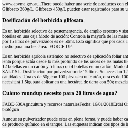
www.apvma.gov.au..There puede haber una serie de productos con el mi
Glifosato 360g/L, Glifosato 450g/L pueden estar registrados para su u
dosificación del herbicida glifosato
Es un herbicida selectivo de postemergencia, de amplio espectro y si
botellas en una caja.Modo de acción: Controla la mayoría de las male
por 15 litros de pulverizador es de 50ml. Esto significa que por cada 1
medio para una hectárea. FORCE UP
Es un herbicida agrícola sistémico no selectivo de aplicación foliar an
lenta porque actúa desde lo más profundo de las raíces de las malas hi
12 botellas en un cartón y 5 litros con 4 botellas en un cartón. Modo
SALT SL. Dosificación por pulverizador de 15 litros: Se necesitan 
cantidades. Una es de 50g con 100 piezas en un cartón, otra es de 10
necesitará 1,5kg para aplicar en una hectárea de tierra con 50g me
cuánto roundup necesito para 20 litros de agua?
FABE-530Agricultura y recursos naturalesFecha: 16/01/2018Erdal Ozkan,
biológica
Aunque su pulverizador puede estar en plena forma, y puede haber cali
de producto químico en el tanque. Las etiquetas indican dos tipos de í