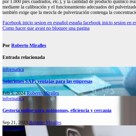
por 1.000 pies cuadrados, etc.), y la cantidad de producto químico rea
mediante la calibración y el funcionamiento adecuados del pulverizado
también exige que la mezcla de pulverización contenga la concentració
Navegación
Facebook inicio sesion en español españa facebook inicio sesion en e
Como hacer que avast no bloquee una pagina
de
entradas
Por
Roberto Miralles
Entrada relacionada
informatica
Soluciones SAP: ventajas para las empresas
Feb 5, 2024
Roberto Miralles
informatica
Gestoría online para autónomos, eficiencia y cercanía
Sep 21, 2023
Roberto Miralles
informatica