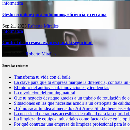
informatica
Gestoría online para autónomos, eficiencia y cercanía
Sep 21, 2023
Roberto Miralles
informatica
Control de accesos: avances para la seguridad
Sep 1, 2023
Roberto Miralles
Entradas recientes
Transforma tu vida con el baile
La clave para que tu empresa marque la diferencia, contrata un 
El futuro del audiovisual: innovaciones y tendencias
La revolución del running natural
Que tu negocio destaque gracias a un trabajo de rotulación de c
Situaciones en las que necesitas acudir a un osteópata de calida
¿Cómo sacar tu idea al mercado? Art Aurea Studio tiene las so
La necesidad de rampas accesibles de calidad para la seguridad
La limpieza de equipos industriales como factor clave en la op
Por qué contratar una empresa de limpieza profesional para la o