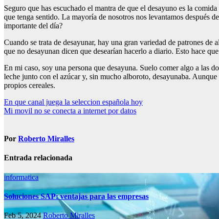
Seguro que has escuchado el mantra de que el desayuno es la comida má
que tenga sentido. La mayoría de nosotros nos levantamos después de
importante del día?
Cuando se trata de desayunar, hay una gran variedad de patrones de a
que no desayunan dicen que desearían hacerlo a diario. Esto hace que
En mi caso, soy una persona que desayuna. Suelo comer algo a las dos
leche junto con el azúcar y, sin mucho alboroto, desayunaba. Aunque s
propios cereales.
Navegación
En que canal juega la seleccion española hoy
Mi movil no se conecta a internet por datos
de
entradas
Por
Roberto Miralles
Entrada relacionada
informatica
Soluciones SAP: ventajas para las empresas
Feb 5, 2024
Roberto Miralles