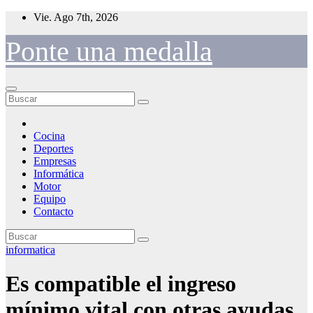
Saltar
Vie. Ago 7th, 2026
al
contenido
Ponte una medalla
Cocina
Deportes
Empresas
Informática
Motor
Equipo
Contacto
informatica
Es compatible el ingreso
mínimo vital con otras ayudas