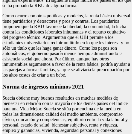
algunos experimentos. El siguiente mapa indica los países en los que
se ha probado la RBU de alguna forma.
Como ocurre con otras políticas y modelos, la renta básica universal
tiene partidarios y detractores y pros y contras. Los partidarios
proponen que la RBU favorece la libertad, la comunidad, la lucha
contra las condiciones laborales inhumanas y el reparto equitativo
del progreso técnico. Argumentan que el UBI permite a los
estudiantes universitarios recibir un título en lo que les interesa y no
sólo un título que les haga ganar dinero. Como los pagos son
automáticos, el gobierno pasaría menos tiempo administrando la
asistencia social que ahora. Por último, aunque hay otros
innumerables argumentos a favor de la renta básica, podría ayudar a
las parejas a formar familias, ya que se aliviaría la preocupación por
los altos costes de criar a un bebé.
Norma de ingresos mínimos 2021
Suecia obtiene muy buenos resultados en muchas medidas de
bienestar en relación con la mayoría de los demás países del Índice
para una Vida Mejor. Suecia se sitúa por encima de la media en
todas las dimensiones: calidad del medio ambiente, compromiso
cívico, educación y competencias, equilibrio entre la vida laboral y
personal, estado de salud, bienestar subjetivo, renta y riqueza,
empleo y ganancias, vivienda, seguridad personal y conexiones