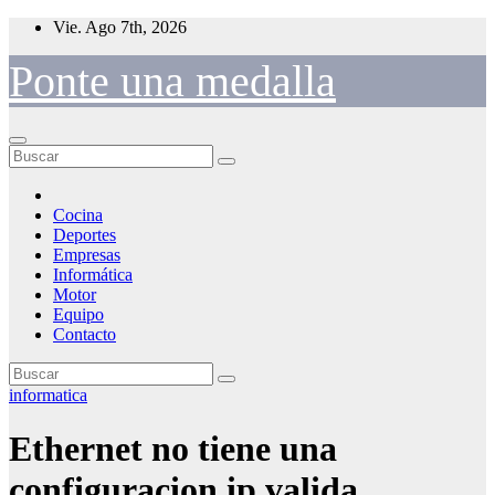
Saltar
Vie. Ago 7th, 2026
al
contenido
Ponte una medalla
Cocina
Deportes
Empresas
Informática
Motor
Equipo
Contacto
informatica
Ethernet no tiene una
configuracion ip valida