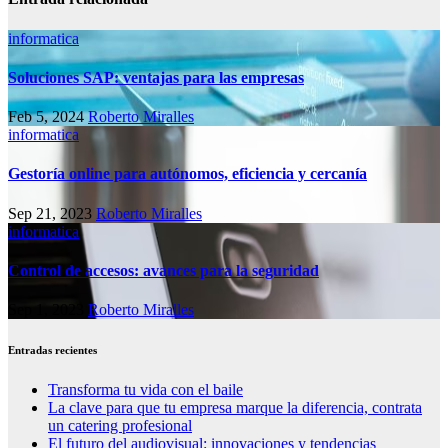
informatica
Soluciones SAP: ventajas para las empresas
Feb 5, 2024
Roberto Miralles
informatica
Gestoría online para autónomos, eficiencia y cercanía
Sep 21, 2023
Roberto Miralles
informatica
Control de accesos: avances para la seguridad
Sep 1, 2023
Roberto Miralles
Entradas recientes
Transforma tu vida con el baile
La clave para que tu empresa marque la diferencia, contrata
un catering profesional
El futuro del audiovisual: innovaciones y tendencias