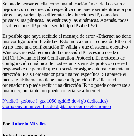
Se puede pensar en ella como una ubicación única de la casa o el
negocio con una dirección específica que puede ser identificada por
otros. Hay varios tipos diferentes de direcciones IP, como las
privadas, las públicas, las estáticas y las dinámicas. Además, todas
las direcciones IP pueden ser del tipo IPv4 e IPv6.
Es posible que haya recibido el mensaje de error «Ethernet no tiene
una configuración IP válida». Esto indica que su conexión Ethernet
ya no tiene una configuración IP válida y que el sistema operativo
Windows no está recibiendo la dirección IP necesaria desde el
DHCP (Dynamic Host Configuration Protocol). El protocolo de
configuración dinámica de host es un sistema de protocolo de red
responsable de permitir que un servidor asigne automáticamente una
dirección IP a su ordenador para una red específica. Si aparece el
mensaje «Ethernet no tiene una configuración IP válida», el
ordenador no puede recibir una dirección IP, no puede conectarse a
una red y, por tanto, no puede conectarse a Internet.
Navegación
Nvidia® geforce® gtx 1050 (gddr5 de 4 gb dedicados)
Como enviar un certificado digital por correo electronico
de
entradas
Por
Roberto Miralles
Entrada relacionada