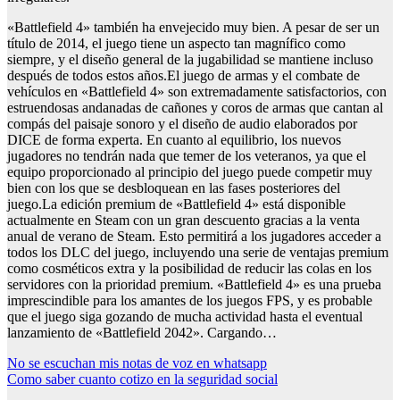
«Battlefield 4» también ha envejecido muy bien. A pesar de ser un
título de 2014, el juego tiene un aspecto tan magnífico como
siempre, y el diseño general de la jugabilidad se mantiene incluso
después de todos estos años.El juego de armas y el combate de
vehículos en «Battlefield 4» son extremadamente satisfactorios, con
estruendosas andanadas de cañones y coros de armas que cantan al
compás del paisaje sonoro y el diseño de audio elaborados por
DICE de forma experta. En cuanto al equilibrio, los nuevos
jugadores no tendrán nada que temer de los veteranos, ya que el
equipo proporcionado al principio del juego puede competir muy
bien con los que se desbloquean en las fases posteriores del
juego.La edición premium de «Battlefield 4» está disponible
actualmente en Steam con un gran descuento gracias a la venta
anual de verano de Steam. Esto permitirá a los jugadores acceder a
todos los DLC del juego, incluyendo una serie de ventajas premium
como cosméticos extra y la posibilidad de reducir las colas en los
servidores con la prioridad premium. «Battlefield 4» es una prueba
imprescindible para los amantes de los juegos FPS, y es probable
que el juego siga gozando de mucha actividad hasta el eventual
lanzamiento de «Battlefield 2042». Cargando…
Navegación
No se escuchan mis notas de voz en whatsapp
Como saber cuanto cotizo en la seguridad social
de