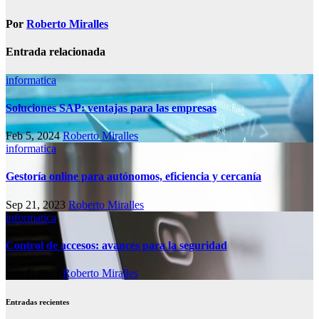
entradas
Por
Roberto Miralles
Entrada relacionada
informatica
Soluciones SAP: ventajas para las empresas
Feb 5, 2024
Roberto Miralles
informatica
Gestoría online para autónomos, eficiencia y cercanía
Sep 21, 2023
Roberto Miralles
informatica
Control de accesos: avances para la seguridad
Sep 1, 2023
Roberto Miralles
Entradas recientes