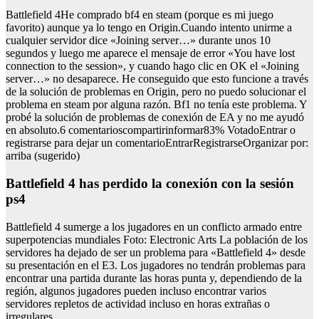
Battlefield 4He comprado bf4 en steam (porque es mi juego
favorito) aunque ya lo tengo en Origin.Cuando intento unirme a
cualquier servidor dice «Joining server…» durante unos 10
segundos y luego me aparece el mensaje de error «You have lost
connection to the session», y cuando hago clic en OK el «Joining
server…» no desaparece. He conseguido que esto funcione a través
de la solución de problemas en Origin, pero no puedo solucionar el
problema en steam por alguna razón. Bf1 no tenía este problema. Y
probé la solución de problemas de conexión de EA y no me ayudó
en absoluto.6 comentarioscompartirinformar83% VotadoEntrar o
registrarse para dejar un comentarioEntrarRegistrarseOrganizar por:
arriba (sugerido)
battlefield 4 has perdido la conexión con la sesión
ps4
Battlefield 4 sumerge a los jugadores en un conflicto armado entre
superpotencias mundiales Foto: Electronic Arts La población de los
servidores ha dejado de ser un problema para «Battlefield 4» desde
su presentación en el E3. Los jugadores no tendrán problemas para
encontrar una partida durante las horas punta y, dependiendo de la
región, algunos jugadores pueden incluso encontrar varios
servidores repletos de actividad incluso en horas extrañas o
irregulares.