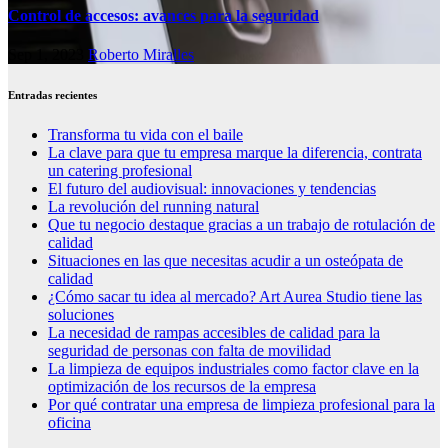
Control de accesos: avances para la seguridad
Sep 1, 2023
Roberto Miralles
Entradas recientes
Transforma tu vida con el baile
La clave para que tu empresa marque la diferencia, contrata
un catering profesional
El futuro del audiovisual: innovaciones y tendencias
La revolución del running natural
Que tu negocio destaque gracias a un trabajo de rotulación de
calidad
Situaciones en las que necesitas acudir a un osteópata de
calidad
¿Cómo sacar tu idea al mercado? Art Aurea Studio tiene las
soluciones
La necesidad de rampas accesibles de calidad para la
seguridad de personas con falta de movilidad
La limpieza de equipos industriales como factor clave en la
optimización de los recursos de la empresa
Por qué contratar una empresa de limpieza profesional para la
oficina