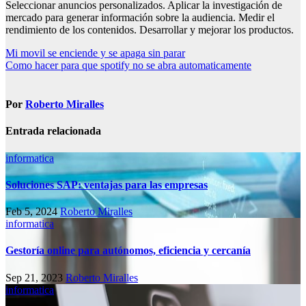
Seleccionar anuncios personalizados. Aplicar la investigación de
mercado para generar información sobre la audiencia. Medir el
rendimiento de los contenidos. Desarrollar y mejorar los productos.
Navegación
Mi movil se enciende y se apaga sin parar
Como hacer para que spotify no se abra automaticamente
de
entradas
Por
Roberto Miralles
Entrada relacionada
informatica
Soluciones SAP: ventajas para las empresas
Feb 5, 2024
Roberto Miralles
informatica
Gestoría online para autónomos, eficiencia y cercanía
Sep 21, 2023
Roberto Miralles
informatica