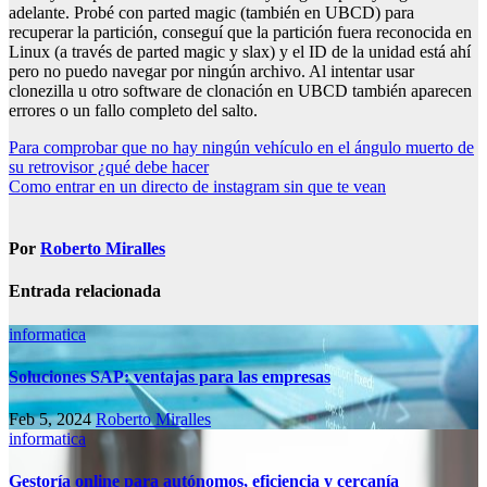
adelante. Probé con parted magic (también en UBCD) para
recuperar la partición, conseguí que la partición fuera reconocida en
Linux (a través de parted magic y slax) y el ID de la unidad está ahí
pero no puedo navegar por ningún archivo. Al intentar usar
clonezilla u otro software de clonación en UBCD también aparecen
errores o un fallo completo del salto.
Navegación
Para comprobar que no hay ningún vehículo en el ángulo muerto de
su retrovisor ¿qué debe hacer
de
Como entrar en un directo de instagram sin que te vean
entradas
Por
Roberto Miralles
Entrada relacionada
informatica
Soluciones SAP: ventajas para las empresas
Feb 5, 2024
Roberto Miralles
informatica
Gestoría online para autónomos, eficiencia y cercanía