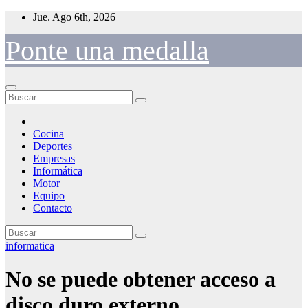
Saltar
Jue. Ago 6th, 2026
al
contenido
Ponte una medalla
Cocina
Deportes
Empresas
Informática
Motor
Equipo
Contacto
informatica
No se puede obtener acceso a
disco duro externo