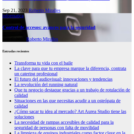
Sep 21, 2023
Roberto Miralles
informatica
Control de accesos: avances para la seguridad
Sep 1, 2023
Roberto Miralles
Entradas recientes
Transforma tu vida con el baile
La clave para que tu empresa marque la diferencia, contrata
un catering profesional
El futuro del audiovisual: innovaciones y tendencias
La revolución del running natural
Que tu negocio destaque gracias a un trabajo de rotulación de
calidad
Situaciones en las que necesitas acudir a un osteópata de
calidad
¿Cómo sacar tu idea al mercado? Art Aurea Studio tiene las
soluciones
La necesidad de rampas accesibles de calidad para la
seguridad de personas con falta de movilidad
La limpieza de equipos industriales como factor clave en la