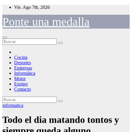
Saltar
Vie. Ago 7th, 2026
al
contenido
Ponte una medalla
Cocina
Deportes
Empresas
Informática
Motor
Equipo
Contacto
informatica
Todo el dia matando tontos y
siempre queda alguno