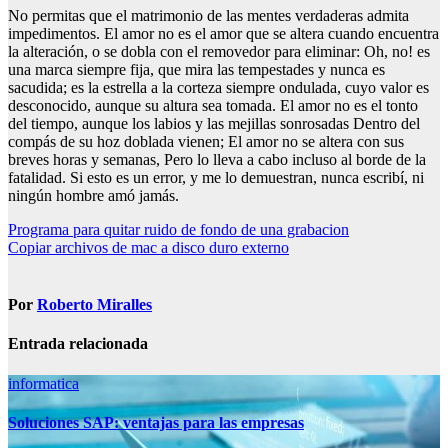
No permitas que el matrimonio de las mentes verdaderas admita
impedimentos. El amor no es el amor que se altera cuando encuentra
la alteración, o se dobla con el removedor para eliminar: Oh, no! es
una marca siempre fija, que mira las tempestades y nunca es
sacudida; es la estrella a la corteza siempre ondulada, cuyo valor es
desconocido, aunque su altura sea tomada. El amor no es el tonto
del tiempo, aunque los labios y las mejillas sonrosadas Dentro del
compás de su hoz doblada vienen; El amor no se altera con sus
breves horas y semanas, Pero lo lleva a cabo incluso al borde de la
fatalidad. Si esto es un error, y me lo demuestran, nunca escribí, ni
ningún hombre amó jamás.
Navegación
Programa para quitar ruido de fondo de una grabacion
Copiar archivos de mac a disco duro externo
de
entradas
Por
Roberto Miralles
Entrada relacionada
informatica
Soluciones SAP: ventajas para las empresas