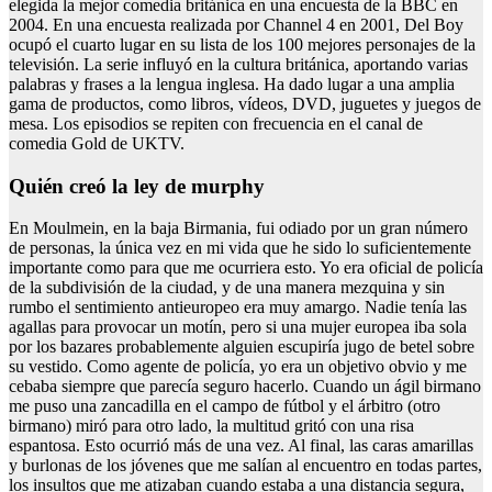
elegida la mejor comedia británica en una encuesta de la BBC en
2004. En una encuesta realizada por Channel 4 en 2001, Del Boy
ocupó el cuarto lugar en su lista de los 100 mejores personajes de la
televisión. La serie influyó en la cultura británica, aportando varias
palabras y frases a la lengua inglesa. Ha dado lugar a una amplia
gama de productos, como libros, vídeos, DVD, juguetes y juegos de
mesa. Los episodios se repiten con frecuencia en el canal de
comedia Gold de UKTV.
Quién creó la ley de murphy
En Moulmein, en la baja Birmania, fui odiado por un gran número
de personas, la única vez en mi vida que he sido lo suficientemente
importante como para que me ocurriera esto. Yo era oficial de policía
de la subdivisión de la ciudad, y de una manera mezquina y sin
rumbo el sentimiento antieuropeo era muy amargo. Nadie tenía las
agallas para provocar un motín, pero si una mujer europea iba sola
por los bazares probablemente alguien escupiría jugo de betel sobre
su vestido. Como agente de policía, yo era un objetivo obvio y me
cebaba siempre que parecía seguro hacerlo. Cuando un ágil birmano
me puso una zancadilla en el campo de fútbol y el árbitro (otro
birmano) miró para otro lado, la multitud gritó con una risa
espantosa. Esto ocurrió más de una vez. Al final, las caras amarillas
y burlonas de los jóvenes que me salían al encuentro en todas partes,
los insultos que me atizaban cuando estaba a una distancia segura,