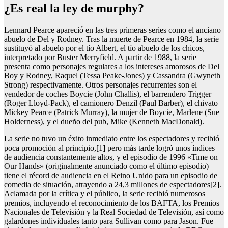
¿es real la ley de murphy?
Lennard Pearce apareció en las tres primeras series como el anciano
abuelo de Del y Rodney. Tras la muerte de Pearce en 1984, la serie
sustituyó al abuelo por el tío Albert, el tío abuelo de los chicos,
interpretado por Buster Merryfield. A partir de 1988, la serie
presenta como personajes regulares a los intereses amorosos de Del
Boy y Rodney, Raquel (Tessa Peake-Jones) y Cassandra (Gwyneth
Strong) respectivamente. Otros personajes recurrentes son el
vendedor de coches Boycie (John Challis), el barrendero Trigger
(Roger Lloyd-Pack), el camionero Denzil (Paul Barber), el chivato
Mickey Pearce (Patrick Murray), la mujer de Boycie, Marlene (Sue
Holderness), y el dueño del pub, Mike (Kenneth MacDonald).
La serie no tuvo un éxito inmediato entre los espectadores y recibió
poca promoción al principio,[1] pero más tarde logró unos índices
de audiencia constantemente altos, y el episodio de 1996 «Time on
Our Hands» (originalmente anunciado como el último episodio)
tiene el récord de audiencia en el Reino Unido para un episodio de
comedia de situación, atrayendo a 24,3 millones de espectadores[2].
Aclamada por la crítica y el público, la serie recibió numerosos
premios, incluyendo el reconocimiento de los BAFTA, los Premios
Nacionales de Televisión y la Real Sociedad de Televisión, así como
galardones individuales tanto para Sullivan como para Jason. Fue