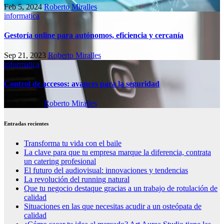
Feb 5, 2024
Roberto Miralles
informatica
Gestoría online para autónomos, eficiencia y cercanía
Sep 21, 2023
Roberto Miralles
informatica
Control de accesos: avances para la seguridad
Sep 1, 2023
Roberto Miralles
Entradas recientes
Transforma tu vida con el baile
La clave para que tu empresa marque la diferencia, contrata
un catering profesional
El futuro del audiovisual: innovaciones y tendencias
La revolución del running natural
Que tu negocio destaque gracias a un trabajo de rotulación de
calidad
Situaciones en las que necesitas acudir a un osteópata de
calidad