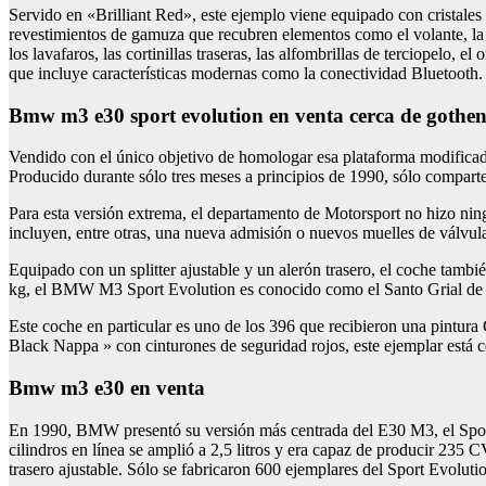
Servido en «Brilliant Red», este ejemplo viene equipado con cristales 
revestimientos de gamuza que recubren elementos como el volante, la 
los lavafaros, las cortinillas traseras, las alfombrillas de terciopel
que incluye características modernas como la conectividad Bluetooth.
bmw m3 e30 sport evolution en venta cerca de gothe
Vendido con el único objetivo de homologar esa plataforma modific
Producido durante sólo tres meses a principios de 1990, sólo compart
Para esta versión extrema, el departamento de Motorsport no hizo nin
incluyen, entre otras, una nueva admisión o nuevos muelles de válvula
Equipado con un splitter ajustable y un alerón trasero, el coche tamb
kg, el BMW M3 Sport Evolution es conocido como el Santo Grial de 
Este coche en particular es uno de los 396 que recibieron una pintu
Black Nappa » con cinturones de seguridad rojos, este ejemplar está 
bmw m3 e30 en venta
En 1990, BMW presentó su versión más centrada del E30 M3, el Sport
cilindros en línea se amplió a 2,5 litros y era capaz de producir 235
trasero ajustable. Sólo se fabricaron 600 ejemplares del Sport Evolut