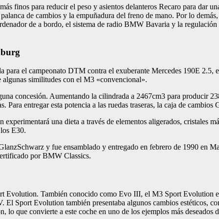
más finos para reducir el peso y asientos delanteros Recaro para dar una
palanca de cambios y la empuñadura del freno de mano. Por lo demás, s
o, el ordenador de a bordo, el sistema de radio BMW Bavaria y la regulaci
nburg
ada para el campeonato DTM contra el exuberante Mercedes 190E 2.5, 
e algunas similitudes con el M3 «convencional».
guna concesión. Aumentando la cilindrada a 2467cm3 para producir 238cv,
s. Para entregar esta potencia a las ruedas traseras, la caja de cambios
ién experimentará una dieta a través de elementos aligerados, cristale
los E30.
ra GlanzSchwarz y fue ensamblado y entregado en febrero de 1990 en Ma
certificado por BMW Classics.
 Evolution. También conocido como Evo III, el M3 Sport Evolution er
 CV. El Sport Evolution también presentaba algunos cambios estéticos, 
ion, lo que convierte a este coche en uno de los ejemplos más deseados 