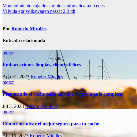
Navegación
Mantenimiento caja de cambios automatica mercedes
Valvula egr volkswagen passat 2.0 tdi
de
entradas
Por
Roberto Miralles
Entrada relacionada
motor
Embarcaciones limpias, clientes felices
Ago 31, 2023
Roberto Miralles
motor
Preparando el coche para un viaje largo: la guía completa
Jul 3, 2023
Roberto Miralles
motor
Cómo encontrar el mejor seguro para tu coche
Abr 19, 2023
Roberto Miralles