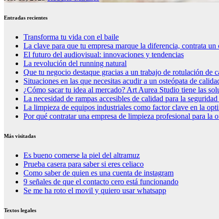
Entradas recientes
Transforma tu vida con el baile
La clave para que tu empresa marque la diferencia, contrata un 
El futuro del audiovisual: innovaciones y tendencias
La revolución del running natural
Que tu negocio destaque gracias a un trabajo de rotulación de c
Situaciones en las que necesitas acudir a un osteópata de calida
¿Cómo sacar tu idea al mercado? Art Aurea Studio tiene las so
La necesidad de rampas accesibles de calidad para la seguridad
La limpieza de equipos industriales como factor clave en la op
Por qué contratar una empresa de limpieza profesional para la o
Más visitadas
Es bueno comerse la piel del altramuz
Prueba casera para saber si eres celiaco
Como saber de quien es una cuenta de instagram
9 señales de que el contacto cero está funcionando
Se me ha roto el movil y quiero usar whatsapp
Textos legales