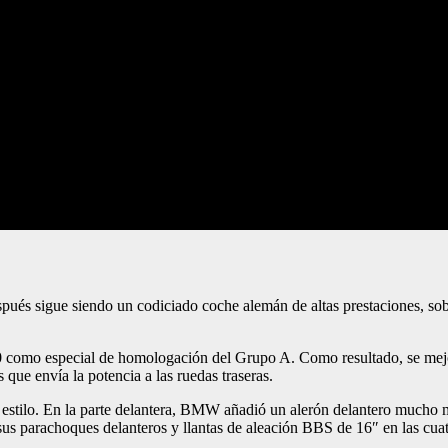
és sigue siendo un codiciado coche alemán de altas prestaciones, sobr
0 como especial de homologación del Grupo A. Como resultado, se mejoró
ue envía la potencia a las ruedas traseras.
l estilo. En la parte delantera, BMW añadió un alerón delantero mucho m
n sus parachoques delanteros y llantas de aleación BBS de 16″ en las cua