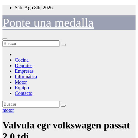
Saltar
Sáb. Ago 8th, 2026
al
contenido
Ponte una medalla
Cocina
Deportes
Empresas
Informática
Motor
Equipo
Contacto
motor
Valvula egr volkswagen passat
2.0 tdi