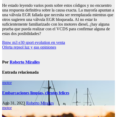
He estado leyendo varios posts sobre estos códigos y no encuentro
una respuesta definitiva sobre la causa exacta. La mayoría apuntan a
una válvula EGR fallada que necesita ser reemplazada mientras que
otros sugieren una válvula EGR bloqueada. Al no estar lo
suficientemente familiarizado con los motores diesel, ¿hay alguna
prueba que pueda realizar con el VCDS para confirmar alguna de
estas dos posibilidades?
Navegación
Bmw m3 e30 sport evolution en venta
Oferta repsol luz y gas opiniones
de
entradas
Por
Roberto Miralles
Entrada relacionada
motor
Embarcaciones limpias, clientes felices
Ago 31, 2023
Roberto Miralles
motor