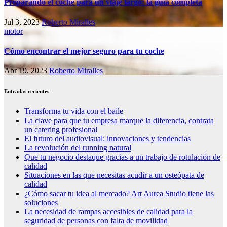
Preparando el coche para un viaje largo: la guía completa
Jul 3, 2023
Roberto Miralles
motor
Cómo encontrar el mejor seguro para tu coche
Abr 19, 2023
Roberto Miralles
Entradas recientes
Transforma tu vida con el baile
La clave para que tu empresa marque la diferencia, contrata
un catering profesional
El futuro del audiovisual: innovaciones y tendencias
La revolución del running natural
Que tu negocio destaque gracias a un trabajo de rotulación de
calidad
Situaciones en las que necesitas acudir a un osteópata de
calidad
¿Cómo sacar tu idea al mercado? Art Aurea Studio tiene las
soluciones
La necesidad de rampas accesibles de calidad para la
seguridad de personas con falta de movilidad