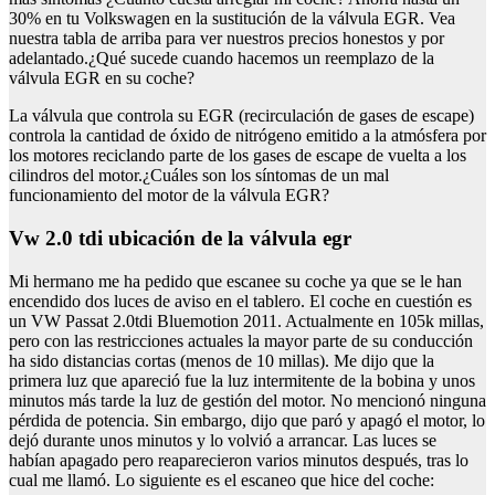
30% en tu Volkswagen en la sustitución de la válvula EGR. Vea
nuestra tabla de arriba para ver nuestros precios honestos y por
adelantado.¿Qué sucede cuando hacemos un reemplazo de la
válvula EGR en su coche?
La válvula que controla su EGR (recirculación de gases de escape)
controla la cantidad de óxido de nitrógeno emitido a la atmósfera por
los motores reciclando parte de los gases de escape de vuelta a los
cilindros del motor.¿Cuáles son los síntomas de un mal
funcionamiento del motor de la válvula EGR?
Vw 2.0 tdi ubicación de la válvula egr
Mi hermano me ha pedido que escanee su coche ya que se le han
encendido dos luces de aviso en el tablero. El coche en cuestión es
un VW Passat 2.0tdi Bluemotion 2011. Actualmente en 105k millas,
pero con las restricciones actuales la mayor parte de su conducción
ha sido distancias cortas (menos de 10 millas). Me dijo que la
primera luz que apareció fue la luz intermitente de la bobina y unos
minutos más tarde la luz de gestión del motor. No mencionó ninguna
pérdida de potencia. Sin embargo, dijo que paró y apagó el motor, lo
dejó durante unos minutos y lo volvió a arrancar. Las luces se
habían apagado pero reaparecieron varios minutos después, tras lo
cual me llamó. Lo siguiente es el escaneo que hice del coche: