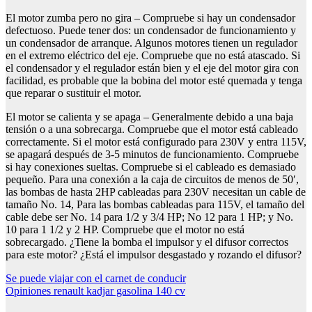
El motor zumba pero no gira – Compruebe si hay un condensador
defectuoso. Puede tener dos: un condensador de funcionamiento y
un condensador de arranque. Algunos motores tienen un regulador
en el extremo eléctrico del eje. Compruebe que no está atascado. Si
el condensador y el regulador están bien y el eje del motor gira con
facilidad, es probable que la bobina del motor esté quemada y tenga
que reparar o sustituir el motor.
El motor se calienta y se apaga – Generalmente debido a una baja
tensión o a una sobrecarga. Compruebe que el motor está cableado
correctamente. Si el motor está configurado para 230V y entra 115V,
se apagará después de 3-5 minutos de funcionamiento. Compruebe
si hay conexiones sueltas. Compruebe si el cableado es demasiado
pequeño. Para una conexión a la caja de circuitos de menos de 50′,
las bombas de hasta 2HP cableadas para 230V necesitan un cable de
tamaño No. 14, Para las bombas cableadas para 115V, el tamaño del
cable debe ser No. 14 para 1/2 y 3/4 HP; No 12 para 1 HP; y No.
10 para 1 1/2 y 2 HP. Compruebe que el motor no está
sobrecargado. ¿Tiene la bomba el impulsor y el difusor correctos
para este motor? ¿Está el impulsor desgastado y rozando el difusor?
Navegación
Se puede viajar con el carnet de conducir
Opiniones renault kadjar gasolina 140 cv
de