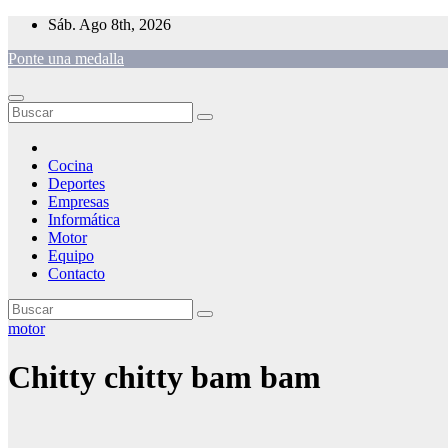
Saltar
Sáb. Ago 8th, 2026
al
Ponte una medalla
contenido
Cocina
Deportes
Empresas
Informática
Motor
Equipo
Contacto
motor
Chitty chitty bam bam