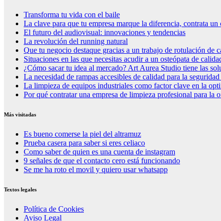
Transforma tu vida con el baile
La clave para que tu empresa marque la diferencia, contrata un 
El futuro del audiovisual: innovaciones y tendencias
La revolución del running natural
Que tu negocio destaque gracias a un trabajo de rotulación de c
Situaciones en las que necesitas acudir a un osteópata de calida
¿Cómo sacar tu idea al mercado? Art Aurea Studio tiene las so
La necesidad de rampas accesibles de calidad para la seguridad
La limpieza de equipos industriales como factor clave en la op
Por qué contratar una empresa de limpieza profesional para la o
Más visitadas
Es bueno comerse la piel del altramuz
Prueba casera para saber si eres celiaco
Como saber de quien es una cuenta de instagram
9 señales de que el contacto cero está funcionando
Se me ha roto el movil y quiero usar whatsapp
Textos legales
Política de Cookies
Aviso Legal