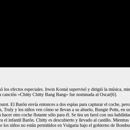
ó los efectos especiales. Irwin Kostal supervisó y dirigió la música, m
 canción «Chitty Chitty Bang Bang» fue nominada al Oscar[6].
urst. El Barón envía entonces a dos espías para capturar el coche, per
, Truly y los niños ven cómo se llevan a su abuelo, Bungie Potts, en un
a hacer otro coche flotante sólo para él. Se tira un farol con sus habilid
a el infantil Barón. Chitty es descubierto y llevado al castillo. Mientra
e los niños no están permitidos en Vulgaria bajo el gobierno de Bombur