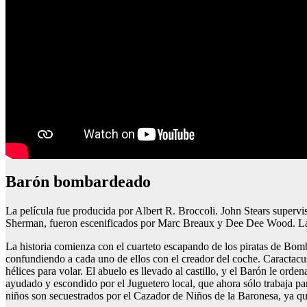
Barón bombardeado
La película fue producida por Albert R. Broccoli. John Stears supervis
Sherman, fueron escenificados por Marc Breaux y Dee Dee Wood. La
La historia comienza con el cuarteto escapando de los piratas de Bomb
confundiendo a cada uno de ellos con el creador del coche. Caractacus
hélices para volar. El abuelo es llevado al castillo, y el Barón le orden
ayudado y escondido por el Juguetero local, que ahora sólo trabaja par
niños son secuestrados por el Cazador de Niños de la Baronesa, ya qu