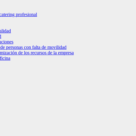
catering profesional
alidad
d
luciones
 de personas con falta de movilidad
timización de los recursos de la empresa
ficina