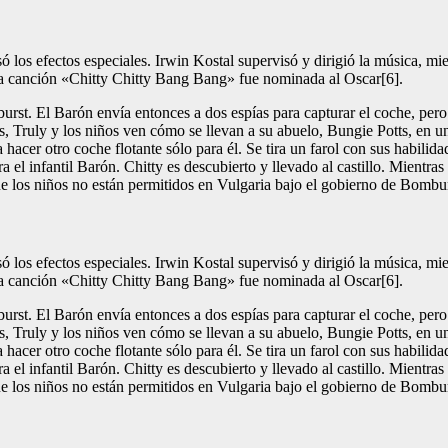
ó los efectos especiales. Irwin Kostal supervisó y dirigió la música, m
 canción «Chitty Chitty Bang Bang» fue nominada al Oscar[6].
urst. El Barón envía entonces a dos espías para capturar el coche, per
, Truly y los niños ven cómo se llevan a su abuelo, Bungie Potts, en un
a hacer otro coche flotante sólo para él. Se tira un farol con sus habilid
a el infantil Barón. Chitty es descubierto y llevado al castillo. Mientra
e los niños no están permitidos en Vulgaria bajo el gobierno de Bombur
ó los efectos especiales. Irwin Kostal supervisó y dirigió la música, m
 canción «Chitty Chitty Bang Bang» fue nominada al Oscar[6].
urst. El Barón envía entonces a dos espías para capturar el coche, per
, Truly y los niños ven cómo se llevan a su abuelo, Bungie Potts, en un
a hacer otro coche flotante sólo para él. Se tira un farol con sus habilid
a el infantil Barón. Chitty es descubierto y llevado al castillo. Mientra
e los niños no están permitidos en Vulgaria bajo el gobierno de Bombur