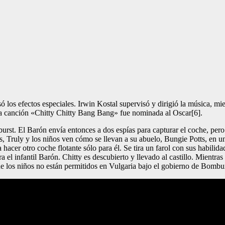
ó los efectos especiales. Irwin Kostal supervisó y dirigió la música, m
 canción «Chitty Chitty Bang Bang» fue nominada al Oscar[6].
urst. El Barón envía entonces a dos espías para capturar el coche, per
, Truly y los niños ven cómo se llevan a su abuelo, Bungie Potts, en un
a hacer otro coche flotante sólo para él. Se tira un farol con sus habilid
a el infantil Barón. Chitty es descubierto y llevado al castillo. Mientra
e los niños no están permitidos en Vulgaria bajo el gobierno de Bombur