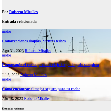
de
entradas
Por
Roberto Miralles
Entrada relacionada
motor
Embarcaciones limpias, clientes felices
Ago 31, 2023
Roberto Miralles
motor
Preparando el coche para un viaje largo: la guía completa
Jul 3, 2023
Roberto Miralles
motor
Cómo encontrar el mejor seguro para tu coche
Abr 19, 2023
Roberto Miralles
Entradas recientes