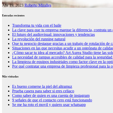
Abr 19, 2023
Roberto Miralles
Entradas recientes
Transforma tu vida con el baile
La clave para que tu empresa marque la diferencia, contrata un 
El futuro del audiovisual: innovaciones y tendencias
La revolución del running natural
Que tu negocio destaque gracias a un trabajo de rotulación de c
Situaciones en las que necesitas acudir a un osteópata de calida
¿Cómo sacar tu idea al mercado? Art Aurea Studio tiene las so
La necesidad de rampas accesibles de calidad para la seguridad
La limpieza de equipos industriales como factor clave en la op
Por qué contratar una empresa de limpieza profesional para la o
Más visitadas
Es bueno comerse la piel del altramuz
Prueba casera para saber si eres celiaco
Como saber de quien es una cuenta de instagram
9 señales de que el contacto cero está funcionando
Se me ha roto el movil y quiero usar whatsapp