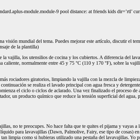
ard.aplus-module.module-9 pool distance: at friends kids dir=’rtl’ cur
na visión mundial del tema. Puedes mejorar este artículo, discutir el te
je de la plantilla)
a vajilla, los utensilios de cocina y los cubiertos. A diferencia del la
a caliente, normalmente entre 45 y 75 °C (110 y 170 °F), sobre la vajill
ás rociadores giratorios, limpiando la vajilla con la mezcla de limpie
 continuación se realiza el lavado principal con agua fresca y detergent
mienza el ciclo o ciclos de aclarado. Una vez finalizado el proceso de a
ntador, un producto químico que reduce la tensión superficial del agua,
vajillas, no te preocupes. No hace falta que te quites el pijama y vayas 
íquido para lavavajillas (Dawn, Palmolive, Fairy, ese tipo de cosas) en l
rá tan limpia como si hubieras utilizado una pestaña del lavavajillas. Y