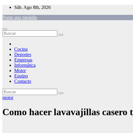
Saltar
Sáb. Ago 8th, 2026
al
Ponte una medalla
contenido
Cocina
Deportes
Empresas
Informática
Motor
Equipo
Contacto
motor
Como hacer lavavajillas casero t