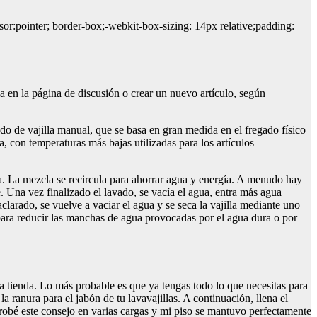
sor:pointer; border-box;-webkit-box-sizing: 14px relative;padding:
ma en la página de discusión o crear un nuevo artículo, según
vado de vajilla manual, que se basa en gran medida en el fregado físico
a, con temperaturas más bajas utilizadas para los artículos
za. La mezcla se recircula para ahorrar agua y energía. A menudo hay
e. Una vez finalizado el lavado, se vacía el agua, entra más agua
clarado, se vuelve a vaciar el agua y se seca la vajilla mediante uno
 para reducir las manchas de agua provocadas por el agua dura o por
a la tienda. Lo más probable es que ya tengas todo lo que necesitas para
a ranura para el jabón de tu lavavajillas. A continuación, llena el
o probé este consejo en varias cargas y mi piso se mantuvo perfectamente