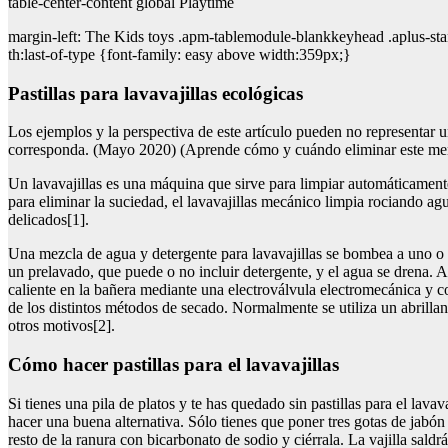
table-center-content global Playtime
margin-left: The Kids toys .apm-tablemodule-blankkeyhead .aplus-stand
th:last-of-type {font-family: easy above width:359px;}
Pastillas para lavavajillas ecológicas
Los ejemplos y la perspectiva de este artículo pueden no representar u
corresponda. (Mayo 2020) (Aprende cómo y cuándo eliminar este mensa
Un lavavajillas es una máquina que sirve para limpiar automáticamente l
para eliminar la suciedad, el lavavajillas mecánico limpia rociando agu
delicados[1].
Una mezcla de agua y detergente para lavavajillas se bombea a uno o m
un prelavado, que puede o no incluir detergente, y el agua se drena. A
caliente en la bañera mediante una electroválvula electromecánica y co
de los distintos métodos de secado. Normalmente se utiliza un abrilla
otros motivos[2].
Cómo hacer pastillas para el lavavajillas
Si tienes una pila de platos y te has quedado sin pastillas para el lava
hacer una buena alternativa. Sólo tienes que poner tres gotas de jabón l
resto de la ranura con bicarbonato de sodio y ciérrala. La vajilla sald