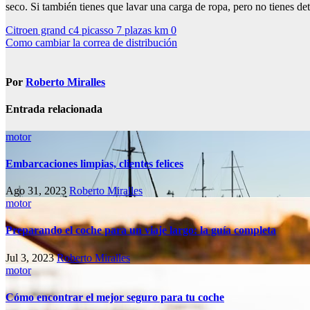
seco. Si también tienes que lavar una carga de ropa, pero no tienes det
Navegación
Citroen grand c4 picasso 7 plazas km 0
Como cambiar la correa de distribución
de
entradas
Por
Roberto Miralles
Entrada relacionada
motor
Embarcaciones limpias, clientes felices
Ago 31, 2023
Roberto Miralles
motor
Preparando el coche para un viaje largo: la guía completa
Jul 3, 2023
Roberto Miralles
motor
Cómo encontrar el mejor seguro para tu coche