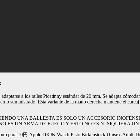
x
a adaptarse a los raíles Picatinny estándar de 20 mm. Se adapta cómod
erno suministrado. Esta variante de la mano derecha mantiene el carcaj 
IENDO UNA BALLESTA ES SOLO UN ACCESORIO INOFENSI
NO ES UN ARMA DE FUEGO Y ESTO NO ES NI SIQUIERA U
m para 10円 Apple OKJK Watch PistolBirkenstock Unisex-Adult Thong