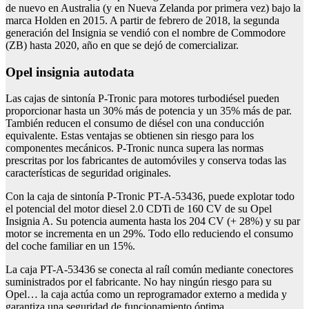
de nuevo en Australia (y en Nueva Zelanda por primera vez) bajo la
marca Holden en 2015. A partir de febrero de 2018, la segunda
generación del Insignia se vendió con el nombre de Commodore
(ZB) hasta 2020, año en que se dejó de comercializar.
Opel insignia autodata
Las cajas de sintonía P-Tronic para motores turbodiésel pueden
proporcionar hasta un 30% más de potencia y un 35% más de par.
También reducen el consumo de diésel con una conducción
equivalente. Estas ventajas se obtienen sin riesgo para los
componentes mecánicos. P-Tronic nunca supera las normas
prescritas por los fabricantes de automóviles y conserva todas las
características de seguridad originales.
Con la caja de sintonía P-Tronic PT-A-53436, puede explotar todo
el potencial del motor diesel 2.0 CDTi de 160 CV de su Opel
Insignia A. Su potencia aumenta hasta los 204 CV (+ 28%) y su par
motor se incrementa en un 29%. Todo ello reduciendo el consumo
del coche familiar en un 15%.
La caja PT-A-53436 se conecta al raíl común mediante conectores
suministrados por el fabricante. No hay ningún riesgo para su
Opel… la caja actúa como un reprogramador externo a medida y
garantiza una seguridad de funcionamiento óptima.