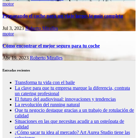
motor
Preparando el coche para un viaje largo: la guía completa
Jul 3, 2023
Roberto Miralles
motor
Cómo encontrar el mejor seguro para tu coche
Abr 19, 2023
Roberto Miralles
Entradas recientes
Transforma tu vida con el baile
La clave para que tu empresa marque la diferencia, contrata
un catering profesional
El futuro del audiovisual: innovaciones y tendencias
La revolución del running natural
Que tu negocio destaque gracias a un trabajo de rotulación de
calidad
Situaciones en las que necesitas acudir a un osteópata de
calidad
¿Cómo sacar tu idea al mercado? Art Aurea Studio tiene las
soluciones