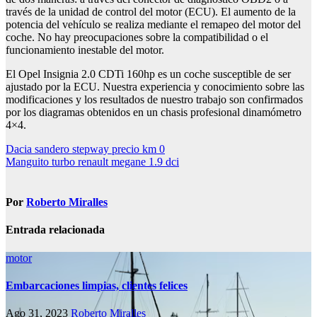
través de la unidad de control del motor (ECU). El aumento de la
potencia del vehículo se realiza mediante el remapeo del motor del
coche. No hay preocupaciones sobre la compatibilidad o el
funcionamiento inestable del motor.
El Opel Insignia 2.0 CDTi 160hp es un coche susceptible de ser
ajustado por la ECU. Nuestra experiencia y conocimiento sobre las
modificaciones y los resultados de nuestro trabajo son confirmados
por los diagramas obtenidos en un chasis profesional dinamómetro
4×4.
Navegación
Dacia sandero stepway precio km 0
Manguito turbo renault megane 1.9 dci
de
entradas
Por
Roberto Miralles
Entrada relacionada
motor
Embarcaciones limpias, clientes felices
Ago 31, 2023
Roberto Miralles