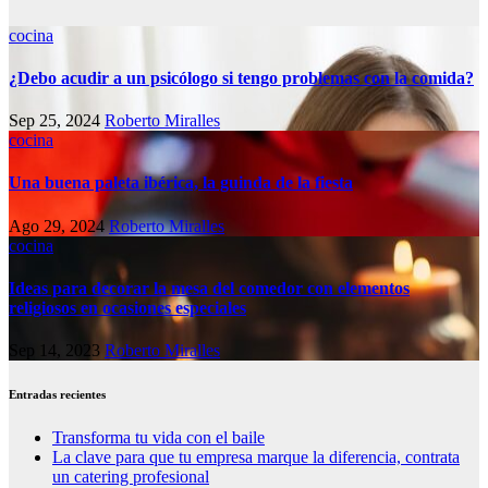
cocina
¿Debo acudir a un psicólogo si tengo problemas con la comida?
Sep 25, 2024
Roberto Miralles
cocina
Una buena paleta ibérica, la guinda de la fiesta
Ago 29, 2024
Roberto Miralles
cocina
Ideas para decorar la mesa del comedor con elementos
religiosos en ocasiones especiales
Sep 14, 2023
Roberto Miralles
Entradas recientes
Transforma tu vida con el baile
La clave para que tu empresa marque la diferencia, contrata
un catering profesional