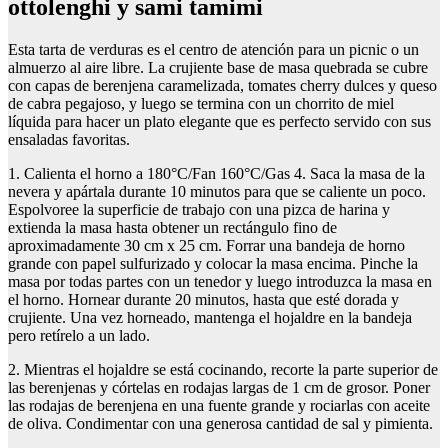
ottolenghi y sami tamimi
Esta tarta de verduras es el centro de atención para un picnic o un
almuerzo al aire libre. La crujiente base de masa quebrada se cubre
con capas de berenjena caramelizada, tomates cherry dulces y queso
de cabra pegajoso, y luego se termina con un chorrito de miel
líquida para hacer un plato elegante que es perfecto servido con sus
ensaladas favoritas.
1. Calienta el horno a 180°C/Fan 160°C/Gas 4. Saca la masa de la
nevera y apártala durante 10 minutos para que se caliente un poco.
Espolvoree la superficie de trabajo con una pizca de harina y
extienda la masa hasta obtener un rectángulo fino de
aproximadamente 30 cm x 25 cm. Forrar una bandeja de horno
grande con papel sulfurizado y colocar la masa encima. Pinche la
masa por todas partes con un tenedor y luego introduzca la masa en
el horno. Hornear durante 20 minutos, hasta que esté dorada y
crujiente. Una vez horneado, mantenga el hojaldre en la bandeja
pero retírelo a un lado.
2. Mientras el hojaldre se está cocinando, recorte la parte superior de
las berenjenas y córtelas en rodajas largas de 1 cm de grosor. Poner
las rodajas de berenjena en una fuente grande y rociarlas con aceite
de oliva. Condimentar con una generosa cantidad de sal y pimienta.