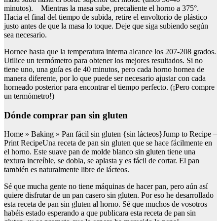
minutos). Mientras la masa sube, precaliente el horno a 375°.
Hacia el final del tiempo de subida, retire el envoltorio de plástico
justo antes de que la masa lo toque. Deje que siga subiendo según
sea necesario.
Hornee hasta que la temperatura interna alcance los 207-208 grados.
Utilice un termómetro para obtener los mejores resultados. Si no
tiene uno, una guía es de 40 minutos, pero cada horno hornea de
manera diferente, por lo que puede ser necesario ajustar con cada
horneado posterior para encontrar el tiempo perfecto. (¡Pero compre
un termómetro!)
Dónde comprar pan sin gluten
Home » Baking » Pan fácil sin gluten {sin lácteos}Jump to Recipe –
Print RecipeUna receta de pan sin gluten que se hace fácilmente en
el horno. Este suave pan de molde blanco sin gluten tiene una
textura increíble, se dobla, se aplasta y es fácil de cortar. El pan
también es naturalmente libre de lácteos.
Sé que mucha gente no tiene máquinas de hacer pan, pero aún así
quiere disfrutar de un pan casero sin gluten. Por eso he desarrollado
esta receta de pan sin gluten al horno. Sé que muchos de vosotros
habéis estado esperando a que publicara esta receta de pan sin