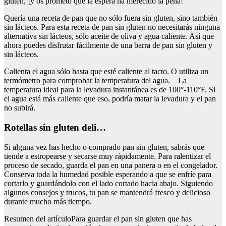
gluten, ¡y os prometo que la espera ha merecido la pena!
Quería una receta de pan que no sólo fuera sin gluten, sino también
sin lácteos. Para esta receta de pan sin gluten no necesitarás ninguna
alternativa sin lácteos, sólo aceite de oliva y agua caliente. Así que
ahora puedes disfrutar fácilmente de una barra de pan sin gluten y
sin lácteos.
Calienta el agua sólo hasta que esté caliente al tacto. O utiliza un
termómetro para comprobar la temperatura del agua. La
temperatura ideal para la levadura instantánea es de 100°-110°F. Si
el agua está más caliente que eso, podría matar la levadura y el pan
no subirá.
Rotellas sin gluten deli…
Si alguna vez has hecho o comprado pan sin gluten, sabrás que
tiende a estropearse y secarse muy rápidamente. Para ralentizar el
proceso de secado, guarda el pan en una panera o en el congelador.
Conserva toda la humedad posible esperando a que se enfríe para
cortarlo y guardándolo con el lado cortado hacia abajo. Siguiendo
algunos consejos y trucos, tu pan se mantendrá fresco y delicioso
durante mucho más tiempo.
Resumen del artículoPara guardar el pan sin gluten que has