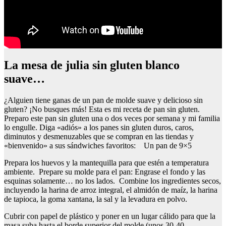
La mesa de julia sin gluten blanco
suave…
¿Alguien tiene ganas de un pan de molde suave y delicioso sin
gluten? ¡No busques más! Esta es mi receta de pan sin gluten.
Preparo este pan sin gluten una o dos veces por semana y mi familia
lo engulle. Diga «adiós» a los panes sin gluten duros, caros,
diminutos y desmenuzables que se compran en las tiendas y
«bienvenido» a sus sándwiches favoritos: Un pan de 9×5
Prepara los huevos y la mantequilla para que estén a temperatura
ambiente. Prepare su molde para el pan: Engrase el fondo y las
esquinas solamente… no los lados. Combine los ingredientes secos,
incluyendo la harina de arroz integral, el almidón de maíz, la harina
de tapioca, la goma xantana, la sal y la levadura en polvo.
Cubrir con papel de plástico y poner en un lugar cálido para que la
masa suba hasta el borde superior del molde (unos 30-40