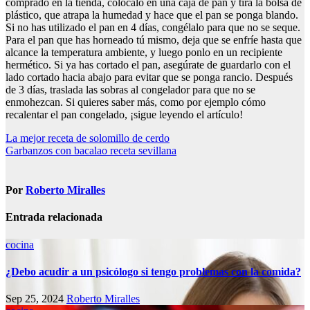
comprado en la tienda, colócalo en una caja de pan y tira la bolsa de
plástico, que atrapa la humedad y hace que el pan se ponga blando.
Si no has utilizado el pan en 4 días, congélalo para que no se seque.
Para el pan que has horneado tú mismo, deja que se enfríe hasta que
alcance la temperatura ambiente, y luego ponlo en un recipiente
hermético. Si ya has cortado el pan, asegúrate de guardarlo con el
lado cortado hacia abajo para evitar que se ponga rancio. Después
de 3 días, traslada las sobras al congelador para que no se
enmohezcan. Si quieres saber más, como por ejemplo cómo
recalentar el pan congelado, ¡sigue leyendo el artículo!
Navegación
La mejor receta de solomillo de cerdo
Garbanzos con bacalao receta sevillana
de
entradas
Por
Roberto Miralles
Entrada relacionada
cocina
¿Debo acudir a un psicólogo si tengo problemas con la comida?
Sep 25, 2024
Roberto Miralles