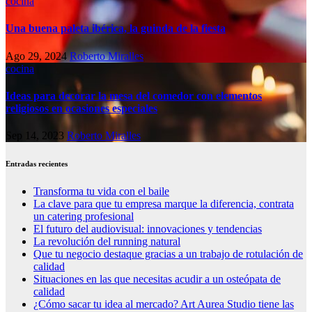
cocina
Una buena paleta ibérica, la guinda de la fiesta
Ago 29, 2024
Roberto Miralles
cocina
Ideas para decorar la mesa del comedor con elementos
religiosos en ocasiones especiales
Sep 14, 2023
Roberto Miralles
Entradas recientes
Transforma tu vida con el baile
La clave para que tu empresa marque la diferencia, contrata
un catering profesional
El futuro del audiovisual: innovaciones y tendencias
La revolución del running natural
Que tu negocio destaque gracias a un trabajo de rotulación de
calidad
Situaciones en las que necesitas acudir a un osteópata de
calidad
¿Cómo sacar tu idea al mercado? Art Aurea Studio tiene las