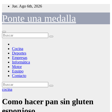
Saltar
Jue. Ago 6th, 2026
al
contenido
Ponte una medalla
Cocina
Deportes
Empresas
Informática
Motor
Equipo
Contacto
cocina
Como hacer pan sin gluten
esponjoso