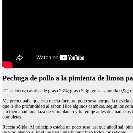
Pechuga de pollo a la pimienta de limón pa
211 calorías; calorías de grasa 23%; grasa 5,3g; grasa saturada 0,9g; 
Me preocupaba que esta receta fuera un poco sosa porque la mezcla de
que le dio profundidad al sabor. Hice algunos cambios, según los comen
también añadí una taza de vino blanco y lo reduje antes de añadir los
completas.
Receta sólida. Al principio estaba un poco sosa, así que añadí sal, pim
de vino blanco al final. Se han juntado muy bien todos los sabores.