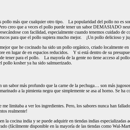
 pollo más que cualquier otro tipo. La popularidad del pollo no es sorp
 Pero creo que a veces el pollo puede tener un sabor DEMASIADO neu
 resecándose con facilidad, especialmente cuando tenemos cuidado de co
ucos para que el pollo supiera mucho mejor. ¡Un pollo delicioso y jug
or que he cocinado ha sido un pollo orgánico, criado localmente en
 libre en lugar de en espacios reducidos. Y si está dentro de su presupu
 tener para el pollo. La mayoría de la gente no tiene acceso al pollo k
l pollo kosher ya ha sido salmuerizado.
n un sabor más profundo que la carne de la pechuga… son más jugosos, 
lo marinado a la pimienta negra que simplemente se asa al horno. Se ha c
re me limitaba a ver los ingredientes. Pero, los sabores nunca han falla
ontos realmente!
o en la cocina india y se puede adquirir en tiendas indias especializadas
eparado (fácilmente disponible en la mayoría de las tiendas como Wal-Ma