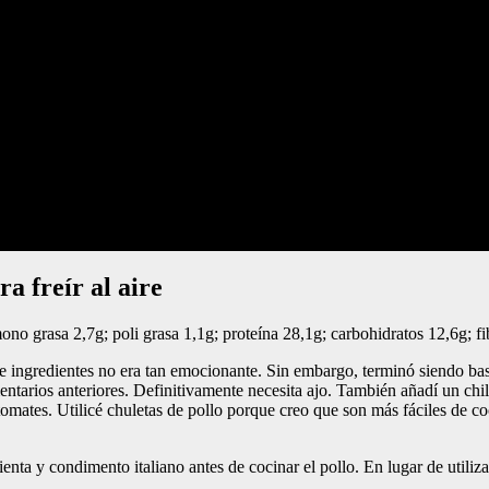
ra freír al aire
mono grasa 2,7g; poli grasa 1,1g; proteína 28,1g; carbohidratos 12,6g; 
 ingredientes no era tan emocionante. Sin embargo, terminó siendo bast
tarios anteriores. Definitivamente necesita ajo. También añadí un chile
 tomates. Utilicé chuletas de pollo porque creo que son más fáciles de 
ienta y condimento italiano antes de cocinar el pollo. En lugar de utiliz