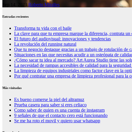
Sep 14, 2023
Roberto Miralles
Entradas recientes
Transforma tu vida con el baile
La clave para que tu empresa marque la diferencia, contrata un 
El futuro del audiovisual: innovaciones y tendencias
La revolución del running natural
Que tu negocio destaque gracias a un trabajo de rotulación de c
Situaciones en las que necesitas acudir a un osteópata de calida
¿Cómo sacar tu idea al mercado? Art Aurea Studio tiene las so
La necesidad de rampas accesibles de calidad para la seguridad
La limpieza de equipos industriales como factor clave en la op
Por qué contratar una empresa de limpieza profesional para la o
Más visitadas
Es bueno comerse la piel del altramuz
Prueba casera para saber si eres celiaco
Como saber de quien es una cuenta de instagram
9 señales de que el contacto cero está funcionando
Se me ha roto el movil y quiero usar whatsapp