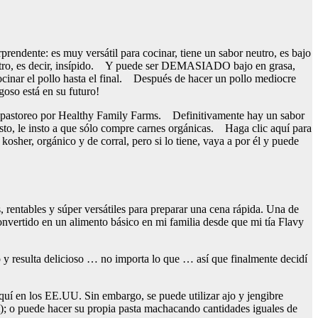
rendente: es muy versátil para cocinar, tiene un sabor neutro, es bajo
tro, es decir, insípido. Y puede ser DEMASIADO bajo en grasa,
cinar el pollo hasta el final. Después de hacer un pollo mediocre
oso está en su futuro!
 pastoreo por Healthy Family Farms. Definitivamente hay un sabor
esto, le insto a que sólo compre carnes orgánicas. Haga clic aquí para
osher, orgánico y de corral, pero si lo tiene, vaya a por él y puede
rentables y súper versátiles para preparar una cena rápida. Una de
onvertido en un alimento básico en mi familia desde que mi tía Flavy
do y resulta delicioso … no importa lo que … así que finalmente decidí
 aquí en los EE.UU. Sin embargo, se puede utilizar ajo y jengibre
rt); o puede hacer su propia pasta machacando cantidades iguales de