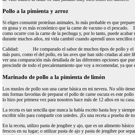
Pollo a la pimienta y arroz
Si eliges consumir proteínas animales, lo más probable es que prepares
en grasa y es más económico que la carne de vacuno o el pescado.
como ocurre con la carne de la pechuga y, por lo tanto, puede acabar
durante muchos años, mi vida cambió cuando aprendí unos sencillos tr
Calidad: He comparado el sabor de muchos tipos de pollo y el mej
más puro, como el del pollo, en las aves que han sido criadas al aire
ver una comparación más detallada de las diferentes opciones que puede
prescindir de todo el precalentamiento que voy a recomendar, ya que e
Marinado de pollo a la pimienta de limón
Los muslos de pollo son una carne básica en mi nevera. No sólo tiene
mis formas favoritas de preparar el pollo de carne oscura es este pol
lo hizo por primera vez para nosotros hace más de 12 años en su casa.
La receta es tan sencilla que nunca la había escrito hasta hoy y siemp
escribir sólo para compartir con ustedes. ¡Es una receta a prueba de t
En la receta, utilizo pasta de jengibre y ajo, que es un alimento básic
frescos en su lugar; o utilizar pasta de ajo y pasta de jengibre por s