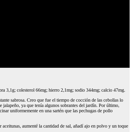
fibra 3,1g; colesterol 66mg; hierro 2,1mg; sodio 344mg; calcio 47mg.
ante sabrosa. Creo que fue el tiempo de cocción de las cebollas lo
 jalapeño, ya que tenía algunos sobrantes del jardín. Por último,
cocinar uniformemente en una sartén que las pechugas de pollo
ar aceitunas, aumenté la cantidad de sal, añadí ajo en polvo y un toque