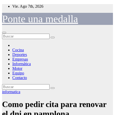
Saltar
Vie. Ago 7th, 2026
al
contenido
Ponte una medalla
Cocina
Deportes
Empresas
Informática
Motor
Equipo
Contacto
informatica
Como pedir cita para renovar
el dni en pamplona