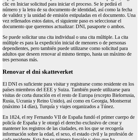
clic en Iniciar solicitud para iniciar el proceso. Se le pedirá el
número y la letra de su documento de identidad, así como la fecha
de validez y la unidad de emisión estipuladas en el documento. Una
vez rellenados estos datos, el siguiente paso es seleccionar el
documento que queremos actualizar: DNI, pasaporte o ambos.
Se puede solicitar una cita individual o una cita múltiple. La cita
múltiple es para la expedición inicial de menores o de personas
dependientes, pero también puede utilizarse como solicitud para
adultos que deseen renovar al mismo tiempo, hasta un máximo de
tres personas más.
Renovar el dni skatteverket
El DNI es suficiente para visitar y registrarse como residente en los
países miembros del EEE y Suiza. También puede utilizarse para
visitas de corta duración en el resto de Europa (excepto Bielorrusia,
Rusia, Ucrania y Reino Unido), así como en Georgia, Montserrat
(máximo 14 días), Turquía y viajes organizados a Túnez.
En 1824, el rey Fernando VII de España fundó el primer cuerpo de
policía de España y le otorgó el derecho exclusivo de crear y
mantener los registros de las ciudades, en los que se recogería
información sobre la edad, el sexo, el estado civil y la profesión de
cada residente. Esta fue su primera función y algo que ha