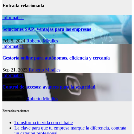
Entrada relacionada
informatica
Soluciones SAP: ventajas para las empresas
Feb 5, 2024
Roberto Miralles
informatica
Gestoría online para autónomos, eficiencia y cercanía
Sep 21, 2023
Roberto Miralles
informatica
Control de accesos: avances para la seguridad
Sep 1, 2023
Roberto Miralles
Entradas recientes
Transforma tu vida con el baile
La clave para que tu empresa marque la diferencia, contrata
un catering profesional